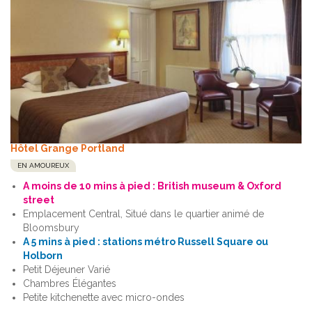
Hôtel Grange Portland
EN AMOUREUX
A moins de 10 mins à pied : British museum & Oxford
street
Emplacement Central, Situé dans le quartier animé de
Bloomsbury
A 5 mins à pied : stations métro Russell Square ou
Holborn
Petit Déjeuner Varié
Chambres Élégantes
Petite kitchenette avec micro-ondes