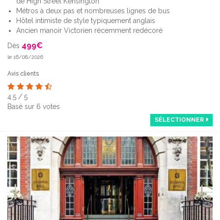
de High Street Kensington
Métros à deux pas et nombreuses lignes de bus
Hôtel intimiste de style typiquement anglais
Ancien manoir Victorien récemment redécoré
499
€
Dès
le 16/08/2026
Avis clients
4.5
/
5
Basé sur
6
votes
SÉLECTIONNER