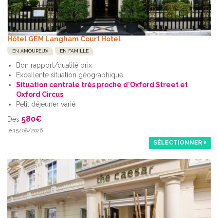
Hôtel GEM Langham Court Hotel
EN AMOUREUX
EN FAMILLE
Bon rapport/qualité prix
Excellente situation géographique
Situation centrale très proche d'Oxford Street et
Oxford Circus
Petit déjeuner varié
580
€
Dès
le 15/08/2026
SÉLECTIONNER