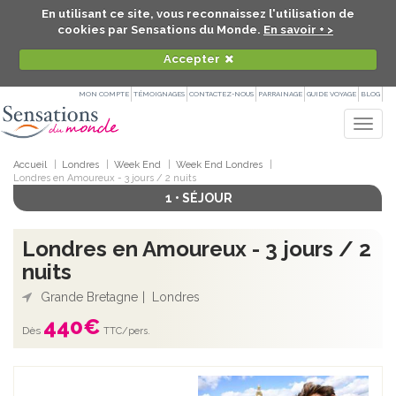
En utilisant ce site, vous reconnaissez l'utilisation de
cookies par Sensations du Monde.
En savoir + >
Accepter
MON COMPTE
TÉMOIGNAGES
CONTACTEZ-NOUS
PARRAINAGE
GUIDE VOYAGE
BLOG
Togg
navig
Accueil
Londres
Week End
Week End Londres
Londres en Amoureux - 3 jours / 2 nuits
1 • SÉJOUR
Londres en Amoureux - 3 jours / 2
nuits
Grande Bretagne
Londres
440
€
Dès
TTC/pers.