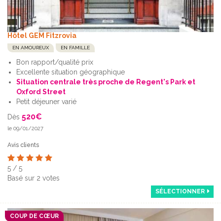
Hôtel GEM Fitzrovia
EN AMOUREUX
EN FAMILLE
Bon rapport/qualité prix
Excellente situation géographique
Situation centrale très proche de Regent's Park et
Oxford Street
Petit déjeuner varié
520
€
Dès
le 09/01/2027
Avis clients
5
/
5
Basé sur
2
votes
SÉLECTIONNER
COUP DE CŒUR