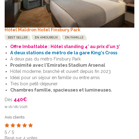
Hôtel Maldron Hotel Finsbury Park
BEST SELLER
EN AMOUREUX
EN FAMILLE
Offre Imbattable : Hôtel standing 4* au prix d'un 3*
A deux stations de métro de la gare King's Cross
À deux pas du métro Finsbury Park
Proximité avec l'Emirates Stadium Arsenal
Hôtel moderne, branché et ouvert depuis fin 2023
Idéal pour un séjour en famille ou entre amis
Très bon petit-déjeuner
Chambres famille, spacieuses et lumineuses.
440
€
Dès
le 16/08/2026
Avis clients
5
/
5
Basé sur
4
votes