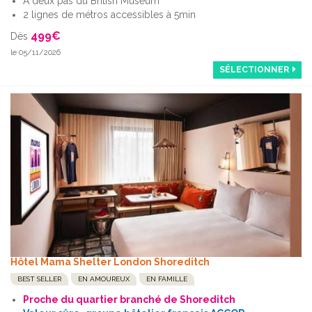
A deux pas du British Museum
2 lignes de métros accessibles à 5min
499
€
Dès
le 05/11/2026
SÉLECTIONNER
Hôtel Mama Shelter London Shoreditch
BEST SELLER
EN AMOUREUX
EN FAMILLE
Proche du quartier branché de Shoreditch