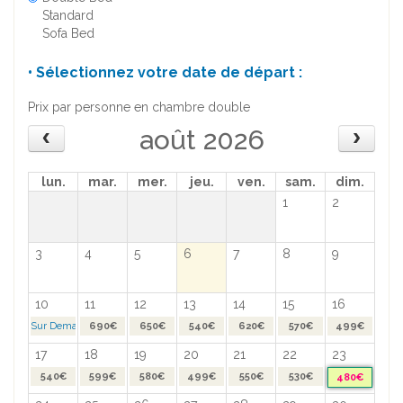
Standard
Sofa Bed
• Sélectionnez votre date de départ :
Prix par personne en chambre double
août 2026
lun.
mar.
mer.
jeu.
ven.
sam.
dim.
1
2
3
4
5
6
7
8
9
10
11
12
13
14
15
16
Sur Demande >
690€
650€
540€
620€
570€
499€
17
18
19
20
21
22
23
540€
599€
580€
499€
550€
530€
480€