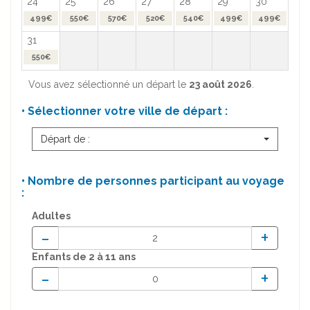
24
25
26
27
28
29
30
499€
550€
570€
520€
540€
499€
499€
31
550€
Vous avez sélectionné un départ le
23 août 2026
.
• Sélectionner votre ville de départ :
Départ de :
• Nombre de personnes participant au voyage
:
Adultes
-
+
Enfants
de 2 à 11 ans
-
+