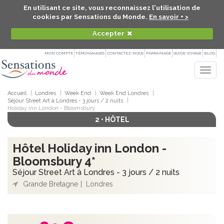
En utilisant ce site, vous reconnaissez l'utilisation de
cookies par Sensations du Monde.
En savoir + >
Accepter
MON COMPTE
TÉMOIGNAGES
CONTACTEZ-NOUS
PARRAINAGE
GUIDE VOYAGE
BLOG
Togg
navig
Accueil
Londres
Week End
Week End Londres
Séjour Street Art à Londres - 3 jours / 2 nuits
Holiday inn London - Bloomsbury
2 • HÔTEL
Hôtel Holiday inn London -
Bloomsbury 4*
Séjour Street Art à Londres - 3 jours / 2 nuits
Grande Bretagne
Londres