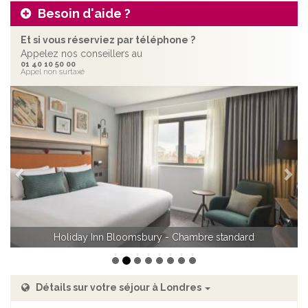
Besoin d'aide ?
Et si vous réserviez par téléphone ?
Appelez nos conseillers au
01 40 10 50 00
Appel non surtaxé
Précédent
Sui
Holiday Inn Bloomsbury - Chambre standard avec canapé-lit
Détails sur votre séjour à Londres