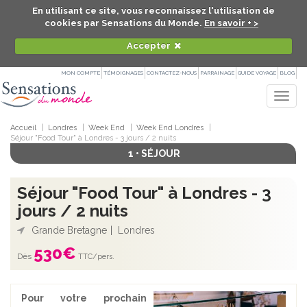
En utilisant ce site, vous reconnaissez l'utilisation de
cookies par Sensations du Monde.
En savoir + >
Accepter
MON COMPTE
TÉMOIGNAGES
CONTACTEZ-NOUS
PARRAINAGE
GUIDE VOYAGE
BLOG
Togg
navig
Accueil
Londres
Week End
Week End Londres
Séjour "Food Tour" à Londres - 3 jours / 2 nuits
1 • SÉJOUR
Séjour "Food Tour" à Londres - 3
jours / 2 nuits
Grande Bretagne
Londres
530
€
Dès
TTC/pers.
Pour votre prochain