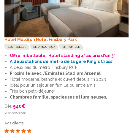
Hôtel Maldron Hotel Finsbury Park
BEST SELLER
EN AMOUREUX
EN FAMILLE
Offre Imbattable : Hôtel standing 4* au prix d'un 3*
A deux stations de métro de la gare King's Cross
À deux pas du métro Finsbury Park
Proximité avec l'Emirates Stadium Arsenal
Hôtel moderne, branché et ouvert depuis fin 2023
Idéal pour un séjour en famille ou entre amis
Très bon petit-déjeuner
Chambres famille, spacieuses et lumineuses.
540
€
Dès
le 16/08/2026
Avis clients