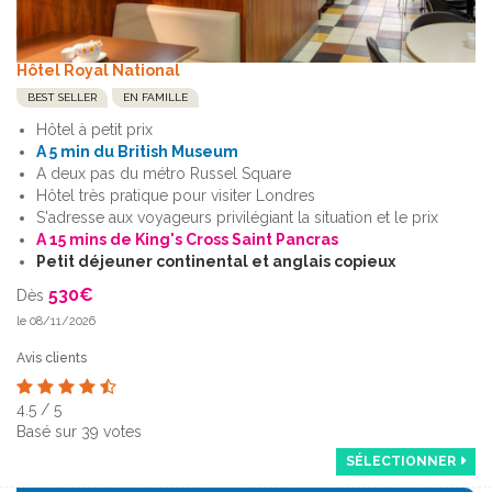
Hôtel Royal National
BEST SELLER
EN FAMILLE
Hôtel à petit prix
A 5 min du British Museum
A deux pas du métro Russel Square
Hôtel très pratique pour visiter Londres
S'adresse aux voyageurs privilégiant la situation et le prix
A 15 mins de King's Cross Saint Pancras
Petit déjeuner continental et anglais copieux
530
€
Dès
le 08/11/2026
Avis clients
4.5
/
5
Basé sur
39
votes
SÉLECTIONNER