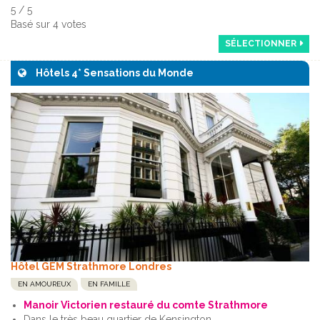
5
/
5
Basé sur
4
votes
SÉLECTIONNER
Hôtels 4* Sensations du Monde
Hôtel GEM Strathmore Londres
EN AMOUREUX
EN FAMILLE
Manoir Victorien restauré du comte Strathmore
Dans le très beau quartier de Kensington