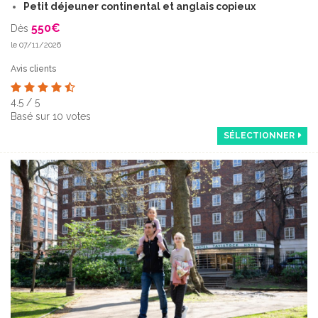
Petit déjeuner continental et anglais copieux
550
€
Dès
le 07/11/2026
Avis clients
4.5
/
5
Basé sur
10
votes
SÉLECTIONNER