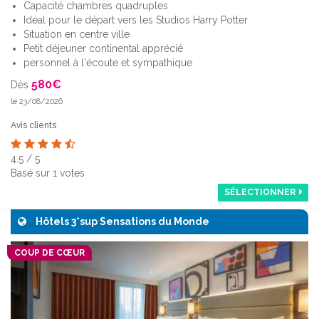
Capacité chambres quadruples
Idéal pour le départ vers les Studios Harry Potter
Situation en centre ville
Petit déjeuner continental apprécié
personnel à l'écoute et sympathique
580
€
Dès
le 23/08/2026
Avis clients
4.5
/
5
Basé sur
1
votes
SÉLECTIONNER
Hôtels 3*sup Sensations du Monde
COUP DE CŒUR