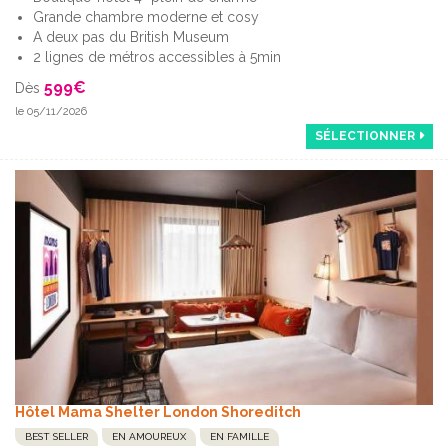
Grande chambre moderne et cosy
A deux pas du British Museum
2 lignes de métros accessibles à 5min
599
€
Dès
le 05/11/2026
SÉLECTIONNER
Hôtel Mama Shelter London Shoreditch
BEST SELLER
EN AMOUREUX
EN FAMILLE