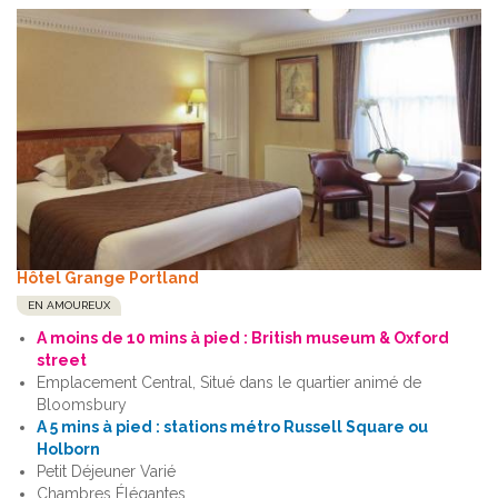
Hôtel Grange Portland
EN AMOUREUX
A moins de 10 mins à pied : British museum & Oxford
street
Emplacement Central, Situé dans le quartier animé de
Bloomsbury
A 5 mins à pied : stations métro Russell Square ou
Holborn
Petit Déjeuner Varié
Chambres Élégantes