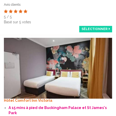
Avis clients
5
/
5
Basé sur
5
votes
SÉLECTIONNER
Hôtel Comfort Inn Victoria
A 15 mins à pied de Buckingham Palace et St James's
Park