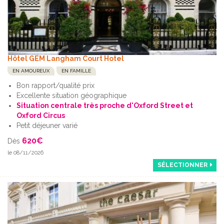
Hôtel GEM Langham Court Hotel
EN AMOUREUX
EN FAMILLE
Bon rapport/qualité prix
Excellente situation géographique
Situation centrale très proche d'Oxford Street et
Oxford Circus
Petit déjeuner varié
620
€
Dès
le 08/11/2026
SÉLECTIONNER