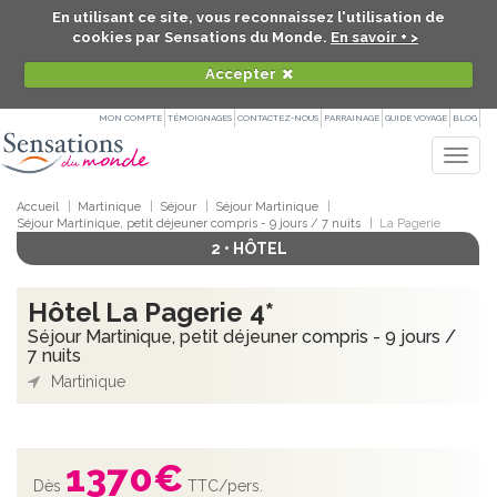
En utilisant ce site, vous reconnaissez l'utilisation de
cookies par Sensations du Monde.
En savoir + >
Accepter
MON COMPTE
TÉMOIGNAGES
CONTACTEZ-NOUS
PARRAINAGE
GUIDE VOYAGE
BLOG
Togg
navig
Accueil
Martinique
Séjour
Séjour Martinique
Séjour Martinique, petit déjeuner compris - 9 jours / 7 nuits
La Pagerie
2 • HÔTEL
Hôtel La Pagerie 4*
Séjour Martinique, petit déjeuner compris - 9 jours /
7 nuits
Martinique
1370
€
Dès
TTC/pers.