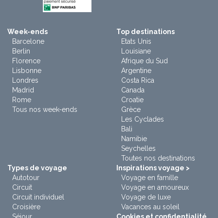
Week-ends
Top destinations
Barcelone
Etats Unis
Berlin
Louisiane
Florence
Afrique du Sud
Lisbonne
Argentine
Londres
Costa Rica
Madrid
Canada
Rome
Croatie
Tous nos week-ends
Grèce
Les Cyclades
Bali
Namibie
Seychelles
Toutes nos destinations
Types de voyage
Inspirations voyage >
Autotour
Voyage en famille
Circuit
Voyage en amoureux
Circuit individuel
Voyage de luxe
Croisière
Vacances au soleil
Séjour
Cookies et confidentialité