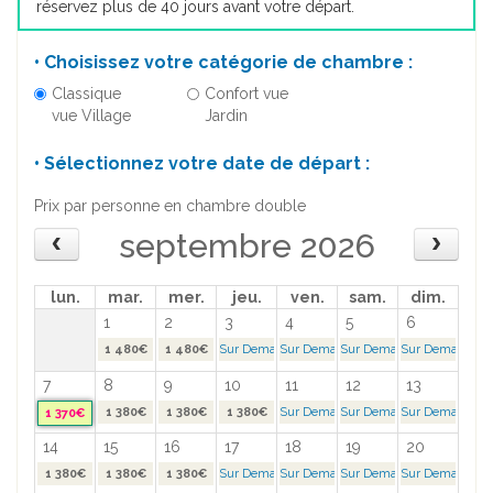
réservez plus de 40 jours avant votre départ.
• Choisissez votre catégorie de chambre :
Classique
Confort vue
vue Village
Jardin
• Sélectionnez votre date de départ :
Prix par personne en chambre double
septembre 2026
lun.
mar.
mer.
jeu.
ven.
sam.
dim.
1
2
3
4
5
6
1 480€
1 480€
Sur Demande >
Sur Demande >
Sur Demande >
Sur Demande >
7
8
9
10
11
12
13
1 380€
1 380€
1 380€
Sur Demande >
Sur Demande >
Sur Demande >
1 370€
14
15
16
17
18
19
20
1 380€
1 380€
1 380€
Sur Demande >
Sur Demande >
Sur Demande >
Sur Demande >