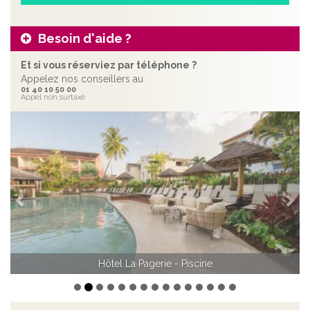
Besoin d'aide ?
Et si vous réserviez par téléphone ?
Appelez nos conseillers au
01 40 10 50 00
Appel non surtaxé
Précédent
Sui
Hôtel La Pagerie - Chambre classique