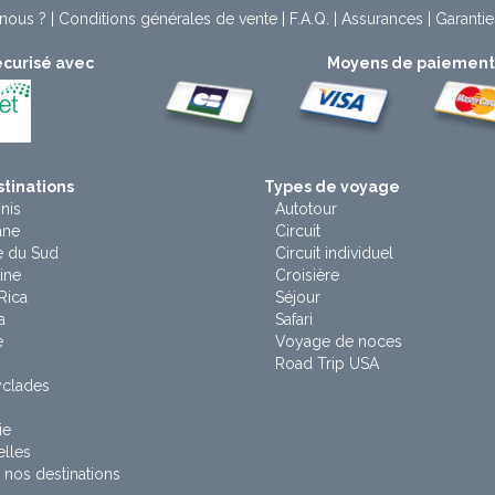
nous ?
|
Conditions générales de vente
|
F.A.Q.
|
Assurances
|
Garantie
curisé avec
Moyens de paiemen
tinations
Types de voyage
nis
Autotour
ane
Circuit
e du Sud
Circuit individuel
ine
Croisière
Rica
Séjour
a
Safari
e
Voyage de noces
Road Trip USA
yclades
ie
lles
 nos destinations