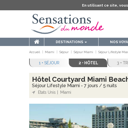
En utilisant ce site, vo
DESTINATIONS
NOS VOY
Accueil
Miami
Séjour
Séjour Miami
Séjour Lifestyle Miam
1 • SÉJOUR
2 • HÔTEL
3 • 
Hôtel Courtyard Miami Beac
Séjour Lifestyle Miami - 7 jours / 5 nuits
Etats Unis
Miami