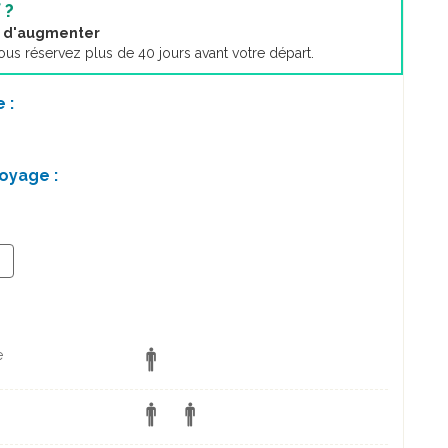
 ?
nt d'augmenter
s réservez plus de 40 jours avant votre départ.
 :
oyage :
+
e