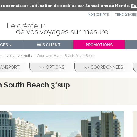
us reconnaissez l'utilisation de cookies par Sensations du Monde.
En 
MON COMPTE
TÉMOIGNAGES
Le créateur
de vos voyages sur mesure
AGES
AVIS CLIENT
PROMOTIONS
i - 7 jours / 5 nuits
Courtyard Miami Beach South Beach
TRANSPORT
4 • OPTIONS
5 • COORDONNÉES
h South Beach 3*sup