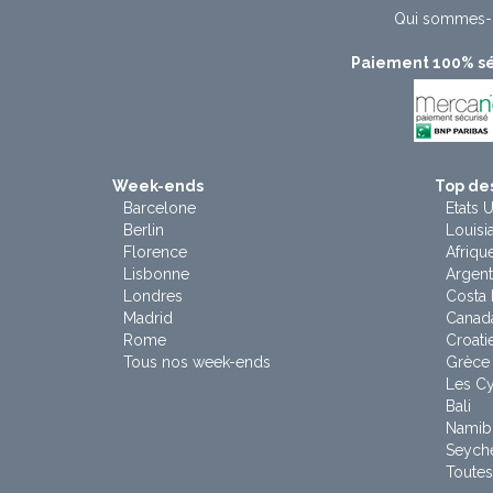
Qui sommes-
Paiement 100% sé
Week-ends
Top des
Barcelone
Etats U
Berlin
Louisi
Florence
Afriqu
Lisbonne
Argent
Londres
Costa 
Madrid
Canad
Rome
Croati
Tous nos week-ends
Grèce
Les C
Bali
Namib
Seyche
Toutes