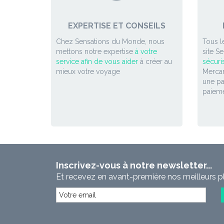
EXPERTISE ET CONSEILS
Chez Sensations du Monde, nous
Tous l
mettons notre expertise
à votre
site S
service afin de vous aider
à créer au
sécuri
mieux votre voyage
Mercan
une p
paieme
Inscrivez-vous à notre newsletter...
Et recevez en avant-première nos meilleurs p