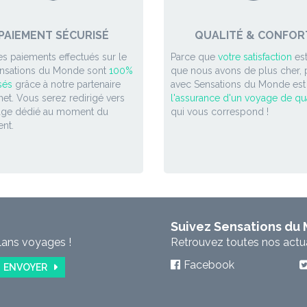
PAIEMENT SÉCURISÉ
QUALITÉ & CONFOR
es paiements effectués sur le
Parce que
votre satisfaction
est
ensations du Monde sont
100%
que nous avons de plus cher, p
sés
grâce à notre partenaire
avec Sensations du Monde est
et. Vous serez redirigé vers
l'assurance d'un voyage de qua
age dédié au moment du
qui vous correspond !
nt.
Suivez Sensations du
lans voyages !
Retrouvez toutes nos actual
Facebook
ENVOYER