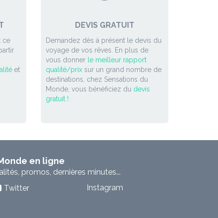
T
DEVIS GRATUIT
 ce
Demandez dès à présent le devis du
artir
voyage de vos rêves. En plus de
vous donner
le meilleur rapport
lité
et
qualité/prix
sur un grand nombre de
destinations, chez Sensations du
Monde, vous bénéficiez du
devis
gratuit !
 Monde en ligne
ités, promos, dernières minutes...
Instagram
Twitter