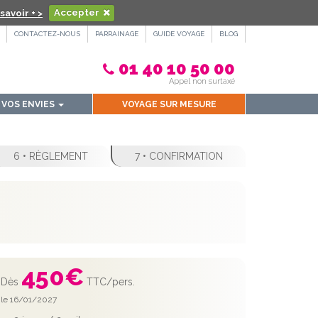
savoir + >
Accepter
CONTACTEZ-NOUS
PARRAINAGE
GUIDE VOYAGE
BLOG
01 40 10 50 00
Appel non surtaxé
VOS ENVIES
VOYAGE SUR MESURE
6 • RÈGLEMENT
7 • CONFIRMATION
450
€
Dès
TTC/pers.
le 16/01/2027