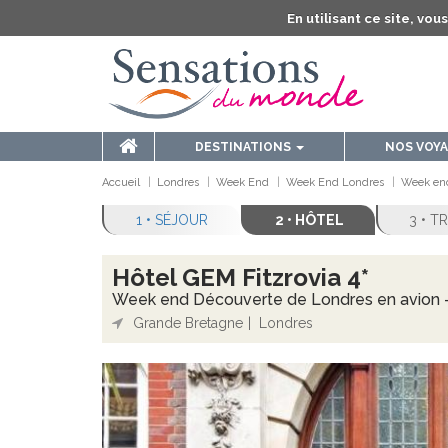
En utilisant ce site, vo
DESTINATIONS
NOS VOY
Accueil
Londres
Week End
Week End Londres
Week end
1 • SÉJOUR
2 • HÔTEL
3 • 
Hôtel GEM Fitzrovia 4*
Week end Découverte de Londres en avion - 3
Grande Bretagne
Londres