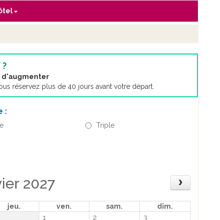
ôtel
 ?
nt d'augmenter
s réservez plus de 40 jours avant votre départ.
 :
ve
Triple
vier 2027
jeu.
ven.
sam.
dim.
1
2
3