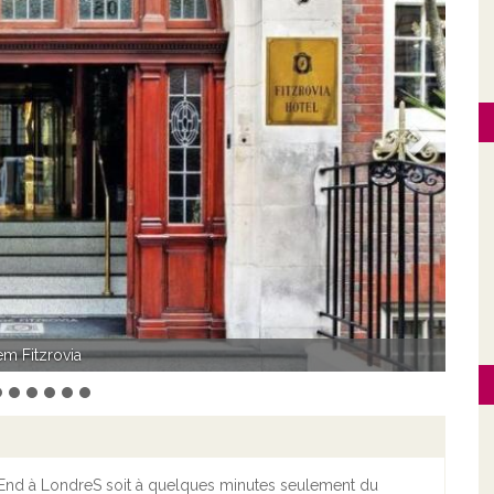
Suivant
el - Chambre supérieur
 End à LondreS soit à quelques minutes seulement du