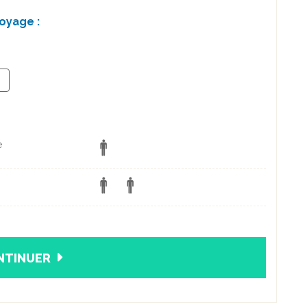
oyage :
+
e
NTINUER