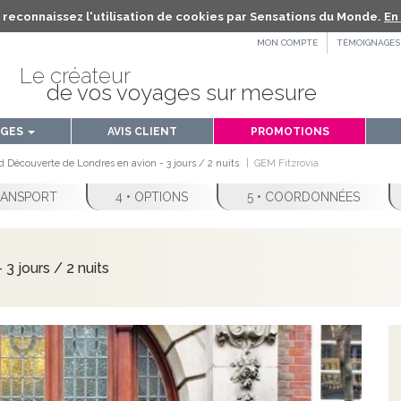
us reconnaissez l'utilisation de cookies par Sensations du Monde.
En 
MON COMPTE
TÉMOIGNAGES
Le créateur
de vos voyages sur mesure
AGES
AVIS CLIENT
PROMOTIONS
 Découverte de Londres en avion - 3 jours / 2 nuits
GEM Fitzrovia
TRANSPORT
4 • OPTIONS
5 • COORDONNÉES
 jours / 2 nuits