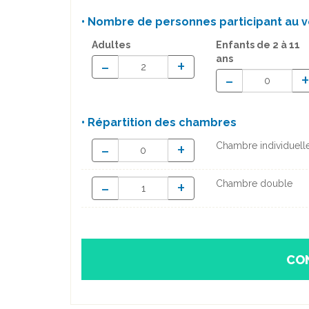
• Nombre de personnes participant au v
Adultes
Enfants
de 2 à 11
ans
-
+
-
• Répartition des chambres
-
+
Chambre individuell
-
+
Chambre double
CO