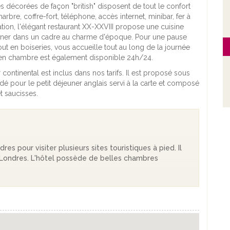
s décorées de façon "british" disposent de tout le confort
rbre, coffre-fort, téléphone, accès internet, minibar, fer à
ation, l'élégant restaurant XX-XXVIII propose une cuisine
au dîner dans un cadre au charme d'époque. Pour une pause
t en boiseries, vous accueille tout au long de la journée
ce en chambre est également disponible 24h/24.
 continental est inclus dans nos tarifs. Il est proposé sous
 pour le petit déjeuner anglais servi à la carte et composé
t saucisses.
res pour visiter plusieurs sites touristiques à pied. Il
 Londres. L'hôtel possède de belles chambres