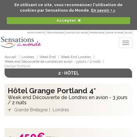
En utilisant ce site, vous reconnaissez l'utilisation de
cookies par Sensations du Monde.
En savoir + >
Accepter
MON COMPTE
TÉMOIGNAGES
CONTACTEZ-NOUS
PARRAINAGE
GUIDE VOYAGE
BLOG
Togg
navig
Accueil
Londres
Week End
Week End Londres
Week end Découverte de Londres en avion - 3 jours / 2 nuits
Grange Portland
2 • HÔTEL
Hôtel Grange Portland 4*
Week end Découverte de Londres en avion - 3 jours
/ 2 nuits
Grande Bretagne
Londres
450
€