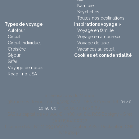
Namibie
Seychelles
Toutes nos destinations
Types de voyage
Inspirations voyage >
Autotour
Voyage en famille
Circuit
Voyage en amoureux
Circuit individuel
Voyage de luxe
Croisière
Vacances au soleil
Séjour
Cookies et confidentialité
Safari
Voyage de noces
Road Trip USA
à : Sensations du Monde
38 rue des Renouillères 93285 SAINT DENIS Cedex. Tel:
01 40
10 50 00
/ Fax: 01 40 12 36 60
SAS au capital de 50 000 € - 388 719 841 RCS Bobigny - Siret
38871984100032
Licence d'état N° IM 093100012 - Caution APS - Déclaration CNIL
N° 897944