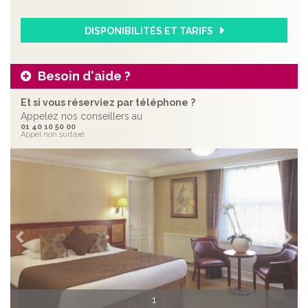
DISPONIBILITÉS ET TARIFS
Besoin d'aide ?
Et si vous réserviez par téléphone ?
Appelez nos conseillers au
01 40 10 50 00
Appel non surtaxé
Précédent
Sui
3