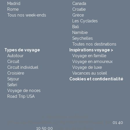
Madrid
Canada
Rome
Croatie
Tous nos week-ends
Grèce
Les Cyclades
Bali
Namibie
Seychelles
Toutes nos destinations
Types de voyage
Inspirations voyage >
Autotour
Voyage en famille
Circuit
Voyage en amoureux
Circuit individuel
Voyage de luxe
Croisière
Vacances au soleil
Séjour
Cookies et confidentialité
Safari
Voyage de noces
Road Trip USA
à : Sensations du Monde
38 rue des Renouillères 93285 SAINT DENIS Cedex. Tel:
01 40
10 50 00
/ Fax: 01 40 12 36 60