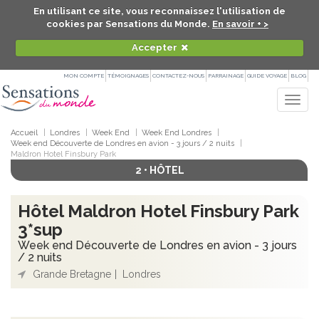
En utilisant ce site, vous reconnaissez l'utilisation de
cookies par Sensations du Monde.
En savoir + >
Accepter
MON COMPTE
TÉMOIGNAGES
CONTACTEZ-NOUS
PARRAINAGE
GUIDE VOYAGE
BLOG
Togg
navig
Accueil
Londres
Week End
Week End Londres
Week end Découverte de Londres en avion - 3 jours / 2 nuits
Maldron Hotel Finsbury Park
2 • HÔTEL
Hôtel Maldron Hotel Finsbury Park
3*sup
Week end Découverte de Londres en avion - 3 jours
/ 2 nuits
Grande Bretagne
Londres