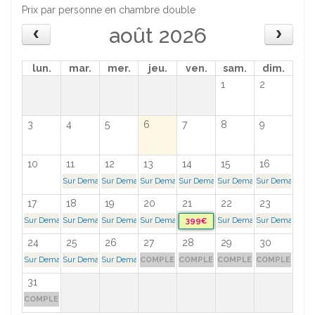
Prix par personne en chambre double
août 2026
lun.
mar.
mer.
jeu.
ven.
sam.
dim.
1
2
3
4
5
6
7
8
9
10
11
12
13
14
15
16
Sur Demande >
Sur Demande >
Sur Demande >
Sur Demande >
Sur Demande >
Sur Demande >
17
18
19
20
21
22
23
Sur Demande >
Sur Demande >
Sur Demande >
Sur Demande >
Sur Demande >
Sur Demande >
399€
24
25
26
27
28
29
30
Sur Demande >
Sur Demande >
Sur Demande >
COMPLET
COMPLET
COMPLET
COMPLET
31
COMPLET