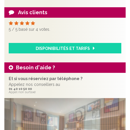
Avis clients
5
/
5
basé sur
4
votes.
DISPONIBILITÉS ET TARIFS
Besoin d'aide ?
Et si vous réserviez par téléphone ?
Appelez nos conseillers au
01 40 10 50 00
Appel non surtaxé
Précédent
Sui