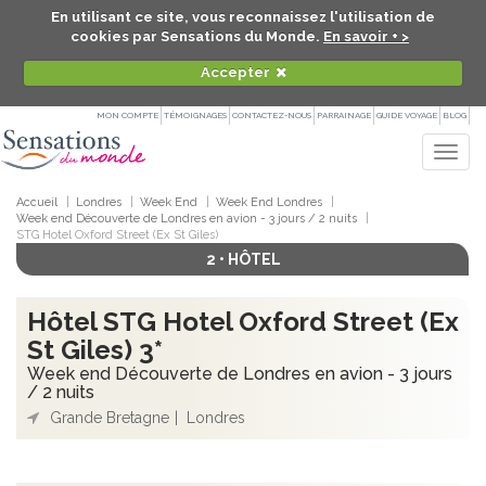
En utilisant ce site, vous reconnaissez l'utilisation de
cookies par Sensations du Monde.
En savoir + >
Accepter
MON COMPTE
TÉMOIGNAGES
CONTACTEZ-NOUS
PARRAINAGE
GUIDE VOYAGE
BLOG
Togg
navig
Accueil
Londres
Week End
Week End Londres
Week end Découverte de Londres en avion - 3 jours / 2 nuits
STG Hotel Oxford Street (Ex St Giles)
2 • HÔTEL
Hôtel STG Hotel Oxford Street (Ex
St Giles) 3*
Week end Découverte de Londres en avion - 3 jours
/ 2 nuits
Grande Bretagne
Londres