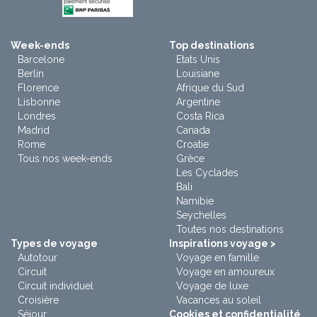
Week-ends
Top destinations
Barcelone
Etats Unis
Berlin
Louisiane
Florence
Afrique du Sud
Lisbonne
Argentine
Londres
Costa Rica
Madrid
Canada
Rome
Croatie
Tous nos week-ends
Grèce
Les Cyclades
Bali
Namibie
Seychelles
Toutes nos destinations
Types de voyage
Inspirations voyage >
Autotour
Voyage en famille
Circuit
Voyage en amoureux
Circuit individuel
Voyage de luxe
Croisière
Vacances au soleil
Séjour
Cookies et confidentialité