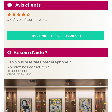
Avis clients
4.5
/
5
basé sur
22
votes.
DISPONIBILITÉS ET TARIFS
Besoin d'aide ?
Et si vous réserviez par téléphone ?
Appelez nos conseillers au
01 40 10 50 00
Appel non surtaxé
Précédent
Sui