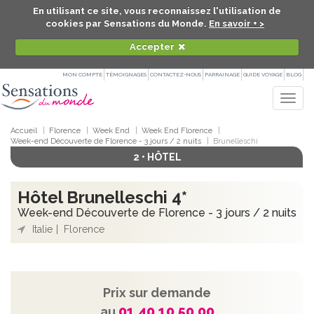
En utilisant ce site, vous reconnaissez l'utilisation de
cookies par Sensations du Monde.
En savoir + >
Accepter
MON COMPTE
TÉMOIGNAGES
CONTACTEZ-NOUS
PARRAINAGE
GUIDE VOYAGE
BLOG
Togg
navig
Accueil
Florence
Week End
Week End Florence
Week-end Découverte de Florence - 3 jours / 2 nuits
Brunelleschi
2 • HÔTEL
Hôtel Brunelleschi 4*
Week-end Découverte de Florence - 3 jours / 2 nuits
Italie
Florence
Prix sur demande
01 40 10 50 00
au