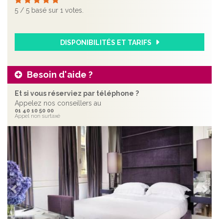
5
/
5
basé sur
1
votes.
DISPONIBILITÉS ET TARIFS
Besoin d'aide ?
Et si vous réserviez par téléphone ?
Appelez nos conseillers au
01 40 10 50 00
Appel non surtaxé
Précédent
Sui