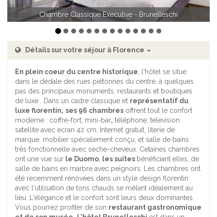
Chambre Classique Executive - Brunelleschi
Chambre Classique Executive - Brunelleschi
Détails sur votre séjour à Florence
En plein coeur du centre historique
, l'hôtel se situe
dans le dédale des rues piétonnes du centre, à quelques
pas des principaux monuments, restaurants et boutiques
de luxe . Dans un cadre classique et
représentatif du
luxe florentin,
ses 96 chambres
offrent tout le confort
moderne : coffre-fort, mini-bar
,
téléphone, television
satellite avec ecran 42 cm, Internet gratuit, literie de
marque, mobilier spécialement conçu, et salle de bains
très fonctionnelle avec seche-cheveux. Cetaines chambres
ont une vue sur
le Duomo
,
les suites
bénéficiant elles, de
salle de bains en marbre avec peignoirs. Les chambres ont
été recemment rénovées dans un style design florentin
avec l'utilisation de tons chauds se mêlant idéalement au
lieu. L'élégance et le confort sont leurs deux dominantes.
Vous pourrez profiter de son
restaurant gastronomique