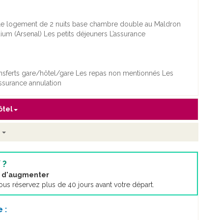
d) Le logement de 2 nuits base chambre double au Maldron
dium (Arsenal) Les petits déjeuners L’assurance
ransferts gare/hôtel/gare Les repas non mentionnés Les
assurance annulation
ôtel
k
 ?
nt d'augmenter
s réservez plus de 40 jours avant votre départ.
 :