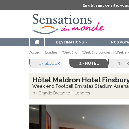
En utilisant ce site, vo
DESTINATIONS
NOS VOY
Accueil
Londres
Week End
Week End Londres
Week end
1 • SÉJOUR
2 • HÔTEL
3 • 
Hôtel Maldron Hotel Finsbury
Week end Football Emirates Stadium Arsenal -
Grande Bretagne
Londres