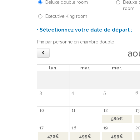
Deluxe double room
Deluxe 
room
Executive King room
• Sélectionnez votre date de départ :
Prix par personne en chambre double
ao
lun.
mar.
mer.
3
4
5
6
10
11
12
13
580€
17
18
19
2
470€
499€
499€