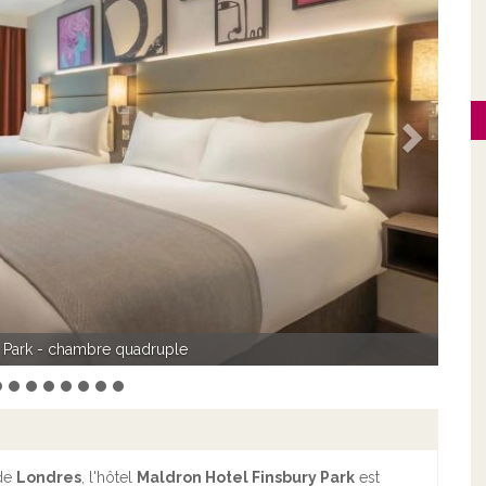
Suivant
mbre double
 de
Londres
, l'hôtel
Maldron Hotel Finsbury Park
est