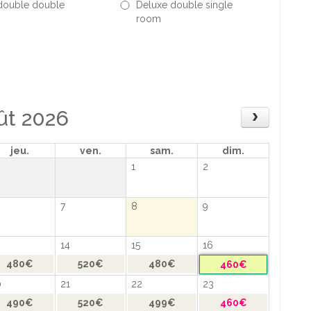
double double
Deluxe double single
room
ût 2026
jeu.
ven.
sam.
dim.
1
2
7
8
9
14
15
16
480€
520€
480€
460€
0
21
22
23
490€
520€
499€
460€