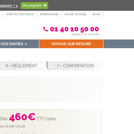
savoir + >
Accepter
CONTACTEZ-NOUS
PARRAINAGE
GUIDE VOYAGE
BLOG
01 40 10 50 00
Appel non surtaxé
VOS ENVIES
VOYAGE SUR MESURE
6 • RÈGLEMENT
7 • CONFIRMATION
460
€
Dès
TTC/pers.
le 16/08/2026