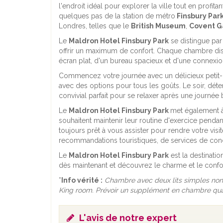
l'endroit idéal pour explorer la ville tout en profi
quelques pas de la station de métro
Finsbury Par
Londres, telles que le
British Museum
,
Covent G
Le
Maldron Hotel Finsbury Park
se distingue pa
offrir un maximum de confort. Chaque chambre dispo
écran plat, d'un bureau spacieux et d'une connexion
Commencez votre journée avec un délicieux petit-dé
avec des options pour tous les goûts. Le soir, dét
convivial parfait pour se relaxer après une journée 
Le
Maldron Hotel Finsbury Park
met également à
souhaitent maintenir leur routine d'exercice pendan
toujours prêt à vous assister pour rendre votre visi
recommandations touristiques, de services de con
Le
Maldron Hotel Finsbury Park
est la destinati
dès maintenant et découvrez le charme et le confo
*
Info vérité :
Chambre avec deux lits simples non
King room. Prévoir un supplément en chambre quad
L'avis de notre expert