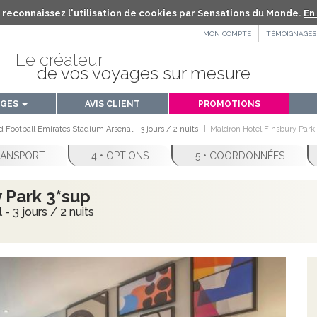
us reconnaissez l'utilisation de cookies par Sensations du Monde.
En 
MON COMPTE
TÉMOIGNAGES
Le créateur
de vos voyages sur mesure
AGES
AVIS CLIENT
PROMOTIONS
 Football Emirates Stadium Arsenal - 3 jours / 2 nuits
Maldron Hotel Finsbury Park
TRANSPORT
4 • OPTIONS
5 • COORDONNÉES
 Park 3*sup
 3 jours / 2 nuits