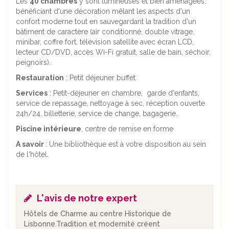
Les
40 chambres
y sont lumineuses et bien aménagées,
bénéficiant d'une décoration mêlant les aspects d'un
confort moderne tout en sauvegardant la tradition d'un
bâtiment de caractère (air conditionné, double vitrage,
minibar, coffre fort, télévision satellite avec écran LCD,
lecteur CD/DVD, accès Wi-Fi gratuit, salle de bain, séchoir,
peignoirs).
Restauration
:
Petit déjeuner buffet
Services
: Petit-déjeuner en chambre,
garde d'enfants,
s
ervice de repassage, nettoyage à sec, r
éception ouverte
24h/24, b
illetterie, s
ervice de change
, bagagerie.
Piscine intérieure
, centre de remise en forme
A savoir
: Une bibliothèque est à votre disposition au sein
de l'hôtel.
L'avis de notre expert
Hôtels de Charme au centre Historique de
Lisbonne.Tradition et modernité créent