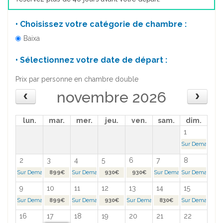
• Choisissez votre catégorie de chambre :
Baixa
• Sélectionnez votre date de départ :
Prix par personne en chambre double
novembre 2026
lun.
mar.
mer.
jeu.
ven.
sam.
dim.
1
Sur Demande >
2
3
4
5
6
7
8
Sur Demande >
899€
Sur Demande >
930€
930€
Sur Demande >
Sur Demande >
9
10
11
12
13
14
15
Sur Demande >
899€
Sur Demande >
930€
Sur Demande >
830€
Sur Demande >
16
17
18
19
20
21
22