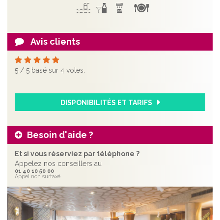
Avis clients
5
/
5
basé sur
4
votes.
DISPONIBILITÉS ET TARIFS
Besoin d'aide ?
Et si vous réserviez par téléphone ?
Appelez nos conseillers au
01 40 10 50 00
Appel non surtaxé