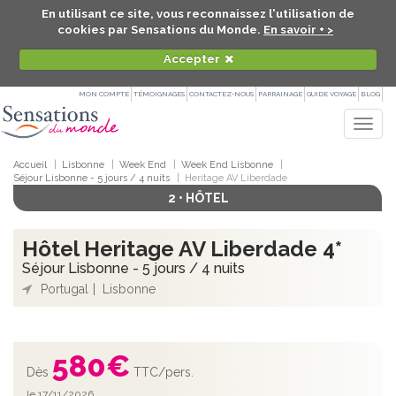
En utilisant ce site, vous reconnaissez l'utilisation de
cookies par Sensations du Monde.
En savoir + >
Accepter
MON COMPTE
TÉMOIGNAGES
CONTACTEZ-NOUS
PARRAINAGE
GUIDE VOYAGE
BLOG
Togg
navig
Accueil
Lisbonne
Week End
Week End Lisbonne
Séjour Lisbonne - 5 jours / 4 nuits
Heritage AV Liberdade
2 • HÔTEL
Hôtel Heritage AV Liberdade 4*
Séjour Lisbonne - 5 jours / 4 nuits
Portugal
Lisbonne
580
€
Dès
TTC/pers.
le 17/11/2026