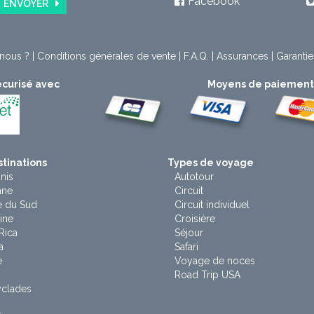
Facebook
ENVOYER
nous ?
|
Conditions générales de vente
|
F.A.Q.
|
Assurances
|
Garantie
curisé avec
Moyens de paiemen
tinations
Types de voyage
nis
Autotour
ane
Circuit
e du Sud
Circuit individuel
ine
Croisière
Rica
Séjour
a
Safari
e
Voyage de noces
Road Trip USA
yclades