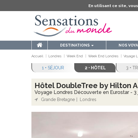
En utilisant ce site, vo
DESTINATIONS
NOS VOY
Accueil
Londres
Week End
Week End Londres
Voyage L
1 • SÉJOUR
2 • HÔTEL
3 • 
Hôtel DoubleTree by Hilton A
Voyage Londres Découverte en Eurostar - 3 j
Grande Bretagne
Londres