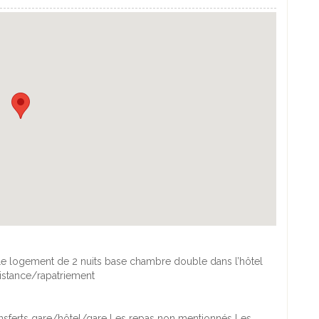
d) Le logement de 2 nuits base chambre double dans l’hôtel
sistance/rapatriement
ransferts gare/hôtel/gare Les repas non mentionnés Les