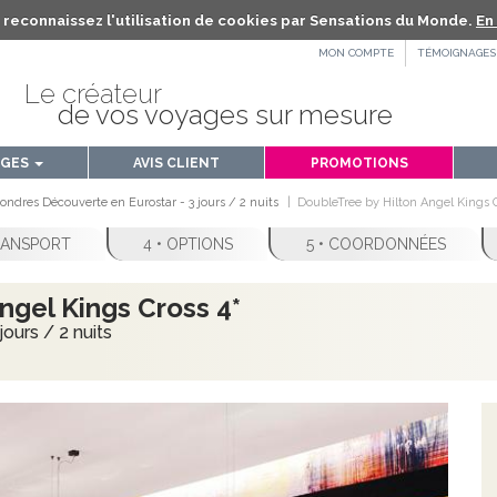
us reconnaissez l'utilisation de cookies par Sensations du Monde.
En 
MON COMPTE
TÉMOIGNAGES
Le créateur
de vos voyages sur mesure
AGES
AVIS CLIENT
PROMOTIONS
ondres Découverte en Eurostar - 3 jours / 2 nuits
DoubleTree by Hilton Angel Kings 
TRANSPORT
4 • OPTIONS
5 • COORDONNÉES
ngel Kings Cross 4*
ours / 2 nuits