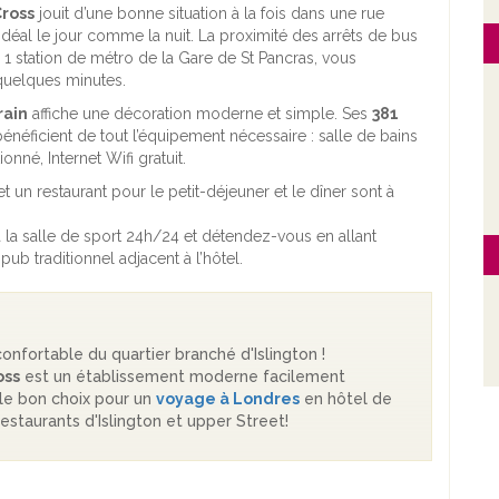
Cross
jouit d’une bonne situation à la fois dans une rue
déal le jour comme la nuit. La proximité des arrêts de bus
à 1 station de métro de la Gare de St Pancras, vous
quelques minutes.
rain
affiche une décoration moderne et simple. Ses
381
énéficient de tout l’équipement nécessaire : salle de bains
onné, Internet Wifi gratuit.
t un restaurant pour le petit-déjeuner et le dîner sont à
 la salle de sport 24h/24 et détendez-vous en allant
b traditionnel adjacent à l’hôtel.
onfortable du quartier branché d'Islington !
oss
est un établissement moderne facilement
 le bon choix pour un
voyage à Londres
en hôtel de
estaurants d'Islington et upper Street!