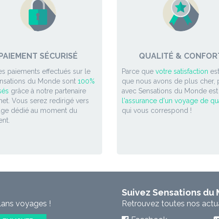
PAIEMENT SÉCURISÉ
QUALITÉ & CONFOR
es paiements effectués sur le
Parce que
votre satisfaction
est
ensations du Monde sont
100%
que nous avons de plus cher, p
sés
grâce à notre partenaire
avec Sensations du Monde est
et. Vous serez redirigé vers
l'assurance d'un voyage de qua
age dédié au moment du
qui vous correspond !
nt.
Suivez Sensations du
lans voyages !
Retrouvez toutes nos actual