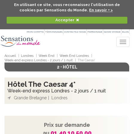
En utilisant ce site, vous reconnaissez l'utilisation de
cookies par Sensations du Monde.
En savoir + >
Accepter
MON COMPTE
TÉMOIGNAGES
CONTACTEZ-NOUS
PARRAINAGE
GUIDE VOYAGE
BLOG
Togg
navig
Accueil
Londres
Week End
Week End Londres
Week-end express Londres - 2 jours / 1 nuit
The Caesar
2 • HÔTEL
Hôtel The Caesar 4*
Week-end express Londres - 2 jours / 1 nuit
Grande Bretagne
Londres
Prix sur demande
01 40 10 50 00
au