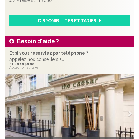
4
/
5
basé sur
1
votes.
DISPONIBILITÉS ET TARIFS
Besoin d'aide ?
Et si vous réserviez par téléphone ?
Appelez nos conseillers au
01 40 10 50 00
Appel non surtaxé
Précédent
Sui