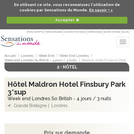
En utilisant ce site, vous reconnaissez l'utilisation de
cookies par Sensations du Monde.
En savoir + >
Accepter
MON COMPTE
TÉMOIGNAGES
CONTACTEZ-NOUS
PARRAINAGE
GUIDE VOYAGE
BLOG
Togg
navig
Accueil
Londres
Week End
Week End Londres
Week end Londres So British - 4 jours / 3 nuits
Maldron Hotel Finsbury Park
2 • HÔTEL
Hôtel Maldron Hotel Finsbury Park
3*sup
Week end Londres So British - 4 jours / 3 nuits
Grande Bretagne
Londres
Prix sur demande