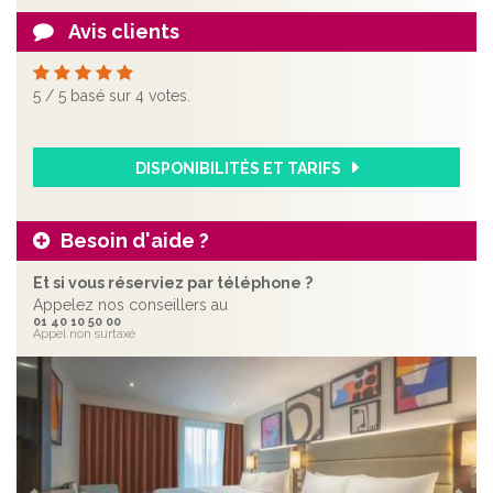
Avis clients
5
/
5
basé sur
4
votes.
DISPONIBILITÉS ET TARIFS
Besoin d'aide ?
Et si vous réserviez par téléphone ?
Appelez nos conseillers au
01 40 10 50 00
Appel non surtaxé
Précédent
Sui