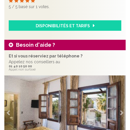
5
/
5
basé sur
1
votes.
DISPONIBILITÉS ET TARIFS
Besoin d'aide ?
Et si vous réserviez par téléphone ?
Appelez nos conseillers au
01 40 10 50 00
Appel non surtaxé
Précédent
Sui