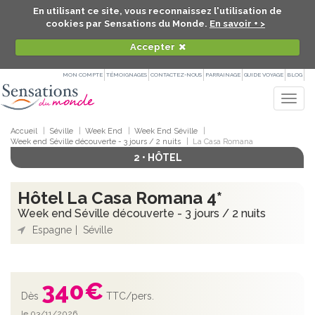
En utilisant ce site, vous reconnaissez l'utilisation de
cookies par Sensations du Monde.
En savoir + >
Accepter
MON COMPTE
TÉMOIGNAGES
CONTACTEZ-NOUS
PARRAINAGE
GUIDE VOYAGE
BLOG
Togg
navig
Accueil
Séville
Week End
Week End Séville
Week end Séville découverte - 3 jours / 2 nuits
La Casa Romana
2 • HÔTEL
Hôtel La Casa Romana 4*
Week end Séville découverte - 3 jours / 2 nuits
Espagne
Séville
340
€
Dès
TTC/pers.
le 03/11/2026