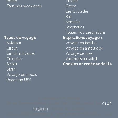
Rome
Croatie
Tous nos week-ends
Grèce
Les Cyclades
Bali
Namibie
Seychelles
Toutes nos destinations
Types de voyage
Inspirations voyage >
Autotour
Voyage en famille
Circuit
Voyage en amoureux
Circuit individuel
Voyage de luxe
Croisière
Vacances au soleil
Séjour
Cookies et confidentialité
Safari
Voyage de noces
Road Trip USA
à : Sensations du Monde
38 rue des Renouillères 93285 SAINT DENIS Cedex. Tel:
01 40
10 50 00
/ Fax: 01 40 12 36 60
SAS au capital de 50 000 € - 388 719 841 RCS Bobigny - Siret