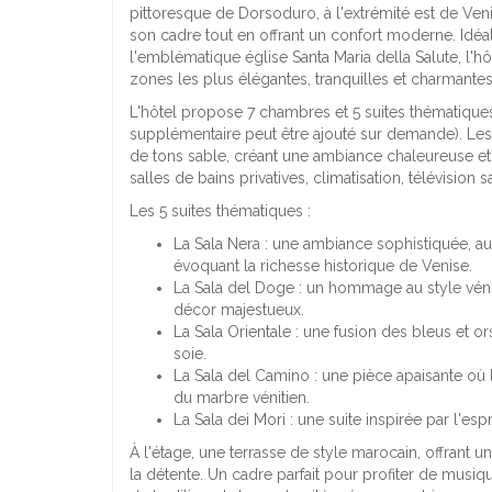
pittoresque de Dorsoduro, à l'extrémité est de Venis
son cadre tout en offrant un confort moderne. Idéa
l'emblématique église Santa Maria della Salute, l'h
zones les plus élégantes, tranquilles et charmante
L'hôtel propose 7 chambres et 5 suites thématiques
supplémentaire peut être ajouté sur demande). Les 
de tons sable, créant une ambiance chaleureuse et 
salles de bains privatives, climatisation, télévision s
Les 5 suites thématiques :
La Sala Nera : une ambiance sophistiquée, aux
évoquant la richesse historique de Venise.
La Sala del Doge : un hommage au style vénit
décor majestueux.
La Sala Orientale : une fusion des bleus et or
soie.
La Sala del Camino : une pièce apaisante où 
du marbre vénitien.
La Sala dei Mori : une suite inspirée par l'es
À l'étage, une terrasse de style marocain, offrant u
la détente. Un cadre parfait pour profiter de musi