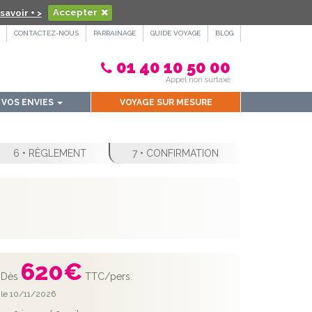
savoir + >
Accepter
CONTACTEZ-NOUS
PARRAINAGE
GUIDE VOYAGE
BLOG
01 40 10 50 00
Appel non surtaxé
VOS ENVIES
VOYAGE SUR MESURE
6 • RÈGLEMENT
7 • CONFIRMATION
620
€
Dès
TTC/pers.
le 10/11/2026