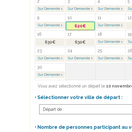
2
3
4
5
Sur Demande >
Sur Demande >
Sur Demande >
Su
9
10
11
12
Sur Demande >
Sur Demande >
620€
16
17
18
19
Sur Demande >
Su
630€
630€
23
24
25
2
Sur Demande >
Sur Demande >
Sur Demande >
Su
30
Sur Demande >
Vous avez sélectionné un départ le
10 novembr
• Sélectionner votre ville de départ :
Départ de :
• Nombre de personnes participant au v