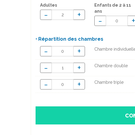
Adultes
Enfants
de 2 à 11
ans
-
+
-
• Répartition des chambres
-
+
Chambre individuell
-
+
Chambre double
-
+
Chambre triple
CO