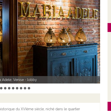
Suivant
ele, Venise - Concept Room
historique du XVIème siècle, niché dans le quartier