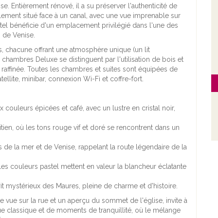
e. Entièrement rénové, il a su préserver l'authenticité de
lement situé face à un canal, avec une vue imprenable sur
ôtel bénéficie d'un emplacement privilégié dans l'une des
s de Venise.
, chacune offrant une atmosphère unique (un lit
chambres Deluxe se distinguent par l'utilisation de bois et
raffinée. Toutes les chambres et suites sont équipées de
atellite, minibar, connexion Wi-Fi et coffre-fort.
 couleurs épicées et café, avec un lustre en cristal noir,
ien, où les tons rouge vif et doré se rencontrent dans un
s de la mer et de Venise, rappelant la route légendaire de la
les couleurs pastel mettent en valeur la blancheur éclatante
prit mystérieux des Maures, pleine de charme et d'histoire.
ne vue sur la rue et un aperçu du sommet de l'église, invite à
que classique et de moments de tranquillité, où le mélange