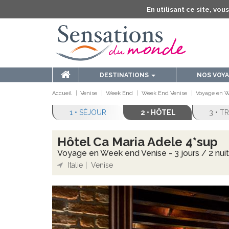
En utilisant ce site, vo
DESTINATIONS
NOS VOY
Accueil
Venise
Week End
Week End Venise
Voyage en We
1 • SÉJOUR
2 • HÔTEL
3 • 
Hôtel Ca Maria Adele 4*sup
Voyage en Week end Venise - 3 jours / 2 nui
Italie
Venise