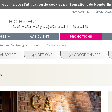
us reconnaissez l'utilisation de cookies par Sensations du Monde.
En 
MON COMPTE
TÉMOIGNAGES
Le créateur
de vos voyages sur mesure
AGES
AVIS CLIENT
PROMOTIONS
ek end Venise - 3 jours / 2 nuits
Ca Maria Adele
TRANSPORT
4 • OPTIONS
5 • COORDONNÉES
ts