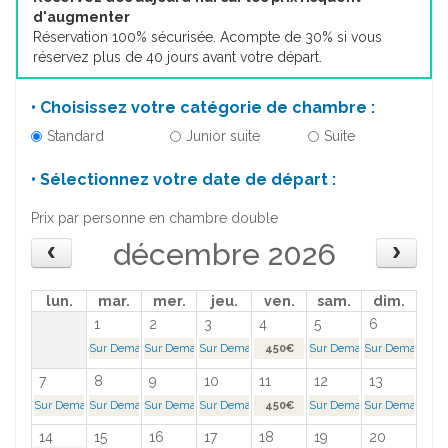
d'augmenter
Réservation 100% sécurisée. Acompte de 30% si vous
réservez plus de 40 jours avant votre départ.
• Choisissez votre catégorie de chambre :
Standard
Junior suite
Suite
• Sélectionnez votre date de départ :
Prix par personne en chambre double
décembre 2026
lun.
mar.
mer.
jeu.
ven.
sam.
dim.
1
2
3
4
5
6
Sur Demande >
Sur Demande >
Sur Demande >
450€
Sur Demande >
Sur Demande >
7
8
9
10
11
12
13
Sur Demande >
Sur Demande >
Sur Demande >
Sur Demande >
450€
Sur Demande >
Sur Demande >
14
15
16
17
18
19
20