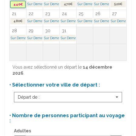
Sur Demande >
Sur Demande >
470€
Sur Demande >
Sur Demande >
520€
440€
21
22
23
24
25
26
27
480€
Sur Demande >
Sur Demande >
Sur Demande >
Sur Demande >
Sur Demande >
Sur Demande >
28
29
30
31
Sur Demande >
Sur Demande >
Sur Demande >
Sur Demande >
Vous avez sélectionné un départ le
14 décembre
2026
.
• Sélectionner votre ville de départ :
Départ de :
• Nombre de personnes participant au voyage
:
Adultes