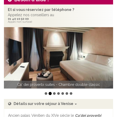
Et si vous réserviez par téléphone ?
Appelez nos conseillers au
01 40 10 50 00
Appel non surtaxé
Précédent
Sui
Ca' dei proverbi suites - Salle de bain classic
Détails sur votre séjour à Venise
Ancien palais Vénitien du XIVe siècle le
Ca'dei proverbi