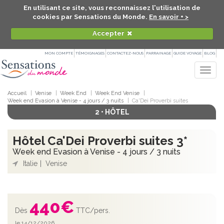
En utilisant ce site, vous reconnaissez l'utilisation de
cookies par Sensations du Monde.
En savoir + >
Accepter
MON COMPTE
TÉMOIGNAGES
CONTACTEZ-NOUS
PARRAINAGE
GUIDE VOYAGE
BLOG
Togg
navig
Accueil
Venise
Week End
Week End Venise
Week end Evasion à Venise - 4 jours / 3 nuits
Ca'Dei Proverbi suites
2 • HÔTEL
Hôtel Ca'Dei Proverbi suites 3*
Week end Evasion à Venise - 4 jours / 3 nuits
Italie
Venise
440
€
Dès
TTC/pers.
le 14/12/2026