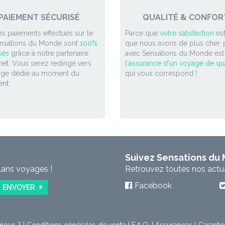
PAIEMENT SÉCURISÉ
QUALITÉ & CONFOR
es paiements effectués sur le
Parce que
votre satisfaction
est
ensations du Monde sont
100%
que nous avons de plus cher, p
sés
grâce à notre partenaire
avec Sensations du Monde est
et. Vous serez redirigé vers
l'assurance d'un voyage de qua
age dédié au moment du
qui vous correspond !
nt.
Suivez Sensations du
lans voyages !
Retrouvez toutes nos actual
Facebook
ENVOYER