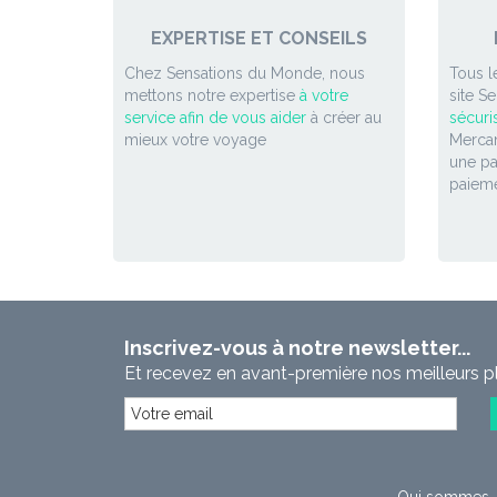
EXPERTISE ET CONSEILS
Chez Sensations du Monde, nous
Tous l
mettons notre expertise
à votre
site S
service afin de vous aider
à créer au
sécuri
mieux votre voyage
Mercan
une p
paieme
Inscrivez-vous à notre newsletter...
Et recevez en avant-première nos meilleurs p