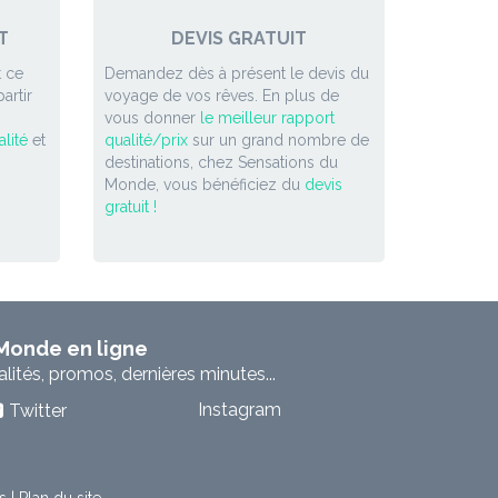
T
DEVIS GRATUIT
 ce
Demandez dès à présent le devis du
artir
voyage de vos rêves. En plus de
vous donner
le meilleur rapport
lité
et
qualité/prix
sur un grand nombre de
destinations, chez Sensations du
Monde, vous bénéficiez du
devis
gratuit !
 Monde en ligne
ités, promos, dernières minutes...
Instagram
Twitter