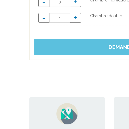
-
+
Chambre individuell
-
+
Chambre double
DEMAND