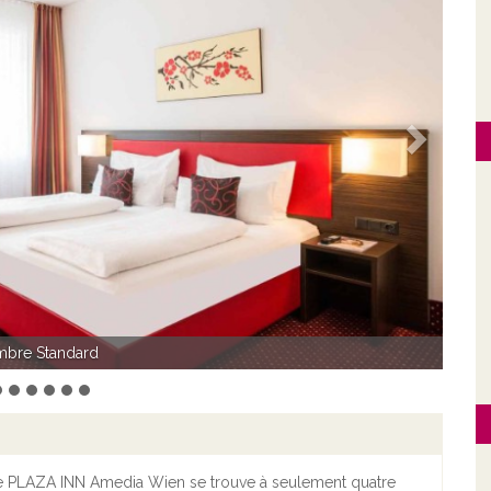
Suivant
bre Standard
ambre Triple
 le PLAZA INN Amedia Wien se trouve à seulement quatre