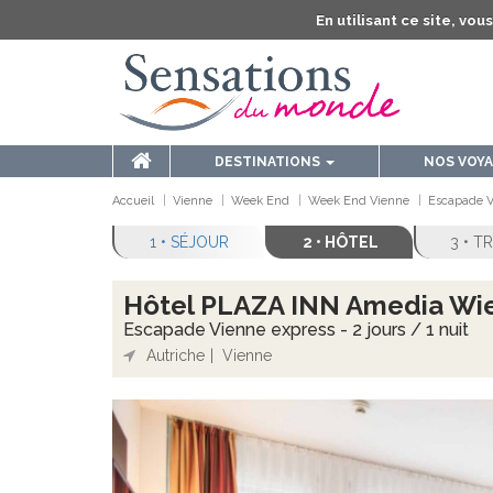
En utilisant ce site, vo
DESTINATIONS
NOS VOY
Accueil
Vienne
Week End
Week End Vienne
Escapade Vi
1 • SÉJOUR
2 • HÔTEL
3 • 
Hôtel PLAZA INN Amedia Wie
Escapade Vienne express - 2 jours / 1 nuit
Autriche
Vienne