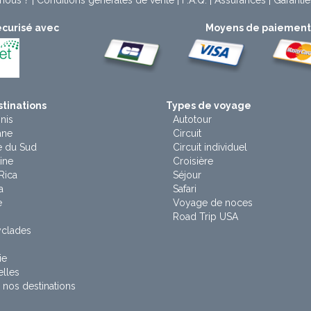
nous ?
|
Conditions générales de vente
|
F.A.Q.
|
Assurances
|
Garantie
curisé avec
Moyens de paiemen
tinations
Types de voyage
nis
Autotour
ane
Circuit
e du Sud
Circuit individuel
ine
Croisière
Rica
Séjour
a
Safari
e
Voyage de noces
Road Trip USA
yclades
ie
lles
 nos destinations