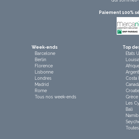
Qui sommes-
Paiement 100% sé
Week-ends
Top des
Barcelone
Etats U
Berlin
Louisi
Florence
Afriqu
Lisbonne
Argent
Londres
Costa 
Madrid
Canad
Rome
Croati
Tous nos week-ends
Grèce
Les C
Bali
Namib
Seyche
Toutes