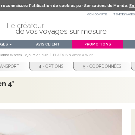
us reconnaissez l'utilisation de cookies par Sensations du Monde.
En 
MON COMPTE
TÉMOIGNAGES
Le créateur
de vos voyages sur mesure
AGES
AVIS CLIENT
PROMOTIONS
enne express - 2 jours / 1 nuit
PLAZA INN Amedia Wien
TRANSPORT
4 • OPTIONS
5 • COORDONNÉES
n 4*