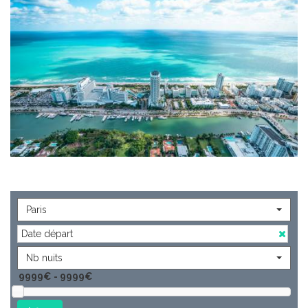
animées et branchées de son quartier de South Beach. Les
amateurs de shopping se retrouveront dans l'un des grands
centres commerciaux comme celui de Coconut Grove ou,
plus abordable celui de Bayside, tandis que les amoureux de
la culture hispanique se fonderont à
Little Havana
, un
concentré de vie cubaine. Puis, offrez-vous une virée sur la
route n°1 le long des Keys, ce chapelet d'îles jetées en arc en
ciel entre le sud de la Floride et les Caraïbes. Votre
voyage
Miami
prendra alors des airs de fête et de détente !
Paris
Nb nuits