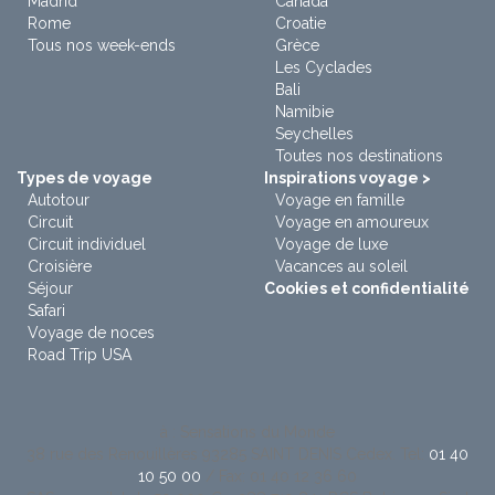
Madrid
Canada
Rome
Croatie
Tous nos week-ends
Grèce
Les Cyclades
Bali
Namibie
Seychelles
Toutes nos destinations
Types de voyage
Inspirations voyage >
Autotour
Voyage en famille
Circuit
Voyage en amoureux
Circuit individuel
Voyage de luxe
Croisière
Vacances au soleil
Séjour
Cookies et confidentialité
Safari
Voyage de noces
Road Trip USA
à : Sensations du Monde
38 rue des Renouillères 93285 SAINT DENIS Cedex. Tel:
01 40
10 50 00
/ Fax: 01 40 12 36 60