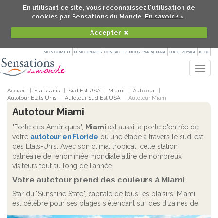
En utilisant ce site, vous reconnaissez l'utilisation de
cookies par Sensations du Monde.
En savoir + >
Accepter
MON COMPTE
TÉMOIGNAGES
CONTACTEZ-NOUS
PARRAINAGE
GUIDE VOYAGE
BLOG
Togg
navig
Accueil
Etats Unis
Sud Est USA
Miami
Autotour
Autotour Etats Unis
Autotour Sud Est USA
Autotour Miami
Autotour Miami
"Porte des Amériques",
Miami
est aussi la porte d'entrée de
votre
autotour en Floride
ou une étape à travers le sud-est
des Etats-Unis. Avec son climat tropical, cette station
balnéaire de renommée mondiale attire de nombreux
visiteurs tout au long de l'année.
Votre autotour prend des couleurs à Miami
Star du "Sunshine State", capitale de tous les plaisirs, Miami
est célèbre pour ses plages s'étendant sur des dizaines de
kilomètres, son
quartier Art déco
ou encore les nuits