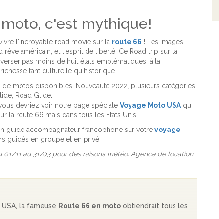
 moto, c'est mythique!
vivre l'incroyable road movie sur la
route 66
! Les images
êve américain, et l'esprit de liberté. Ce Road trip sur la
verser pas moins de huit états emblématiques, à la
chesse tant culturelle qu'historique.
x de motos disponibles. Nouveauté 2022, plusieurs catégories
Glide, Road Glide
.
, vous devriez voir notre page spéciale
Voyage Moto USA
qui
la route 66 mais dans tous les Etats Unis !
 un guide accompagnateur francophone sur votre
voyage
s guidés en groupe et en privé.
du 01/11 au 31/03 pour des raisons météo. Agence de location
ux USA, la fameuse
Route 66 en moto
obtiendrait tous les