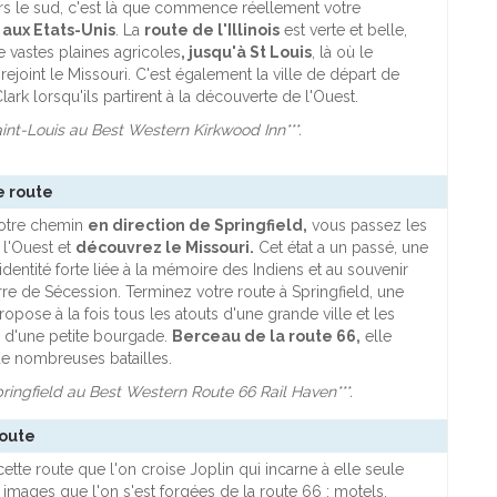
rs le sud, c'est là que commence réellement votre
 aux Etats-Unis
. La
route de l'Illinois
est verte et belle,
 vastes plaines agricoles
, jusqu'à St Louis
, là où le
 rejoint le Missouri. C'est également la ville de départ de
lark lorsqu'ils partirent à la découverte de l'Ouest.
aint-Louis au Best Western Kirkwood Inn***.
de route
votre chemin
en direction de Springfield,
vous passez les
 l'Ouest et
découvrez le Missouri.
Cet état a un passé, une
dentité forte liée à la mémoire des Indiens et au souvenir
rre de Sécession. Terminez votre route à Springfield, une
propose à la fois tous les atouts d'une grande ville et les
 d'une petite bourgade.
Berceau de la route 66,
elle
e nombreuses batailles.
pringfield au Best Western Route 66 Rail Haven***.
route
cette route que l'on croise Joplin qui incarne à elle seule
 images que l'on s'est forgées de la route 66 : motels,