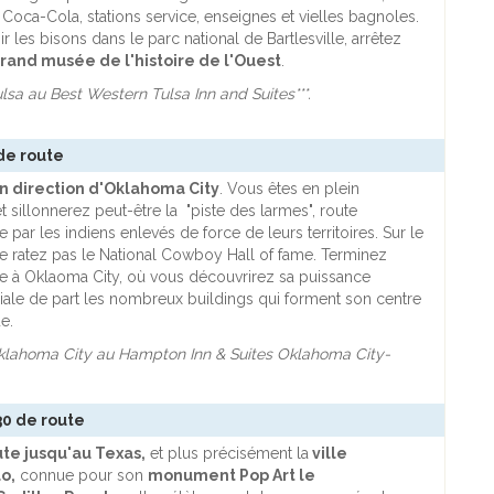
Coca-Cola, stations service, enseignes et vielles bagnoles.
r les bisons dans le parc national de Bartlesville, arrêtez
rand musée de l'histoire de l'Ouest
.
ulsa au Best Western Tulsa Inn and Suites***.
 de route
n direction d'Oklahoma City
. Vous êtes en plein
t sillonnerez peut-être la "piste des larmes", route
par les indiens enlevés de force de leurs territoires. Sur le
e ratez pas le National Cowboy Hall of fame. Terminez
te à Oklaoma City, où vous découvrirez sa puissance
le de part les nombreux buildings qui forment son centre
e.
Oklahoma City au Hampton Inn & Suites Oklahoma City-
30 de route
ute jusqu'au Texas,
et plus précisément la
ville
lo,
connue pour son
monument Pop Art le