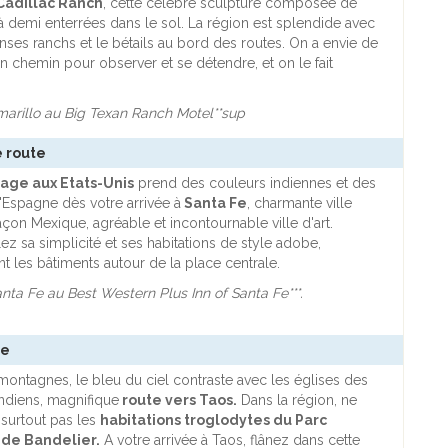
adillac Ranch
, cette célèbre sculpture composée de
 à demi enterrées dans le sol. La région est splendide avec
ses ranchs et le bétails au bord des routes. On a envie de
en chemin pour observer et se détendre, et on le fait
Amarillo au Big Texan Ranch Motel**sup
e route
age aux Etats-Unis
prend des couleurs indiennes et des
'Espagne dès votre arrivée à
Santa Fe
, charmante ville
açon Mexique, agréable et incontournable ville d'art.
z sa simplicité et ses habitations de style adobe,
 les bâtiments autour de la place centrale.
anta Fe au Best Western Plus Inn of Santa Fe***.
te
 montagnes, le bleu du ciel contraste avec les églises des
ndiens, magnifique
route vers Taos.
Dans la région, ne
surtout pas les
habitations troglodytes du Parc
 de Bandelier.
A votre arrivée à Taos, flânez dans cette