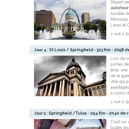
Départ ve
autotour
bordée de
Mississipi
Lewis et C
1 nuit à S
Jour 4 : St Louis / Springfield - 323 Km - 2h58 
Lors de 
portes de
âme, une i
de la gue
ville qui 
avantages
a connu d
1 nuit à S
Jour 5 : Springfield /Tulsa - 294 Km - 2h40 de 
C'est sur 
toutes les