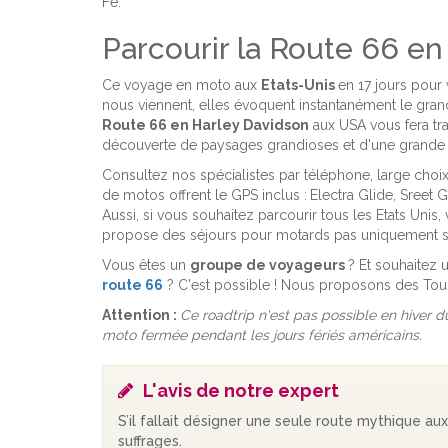
Fe.
Parcourir la Route 66 en
Ce voyage en moto aux
Etats-Unis
en 17 jours pour 
nous viennent, elles évoquent instantanément le grand r
Route 66 en Harley Davidson
aux USA vous fera tra
découverte de paysages grandioses et d'une grande ri
Consultez nos spécialistes par téléphone, large choi
de motos offrent le GPS inclus :
Electra Glide, Sreet 
Aussi, si vous souhaitez parcourir tous les Etats Unis
propose des séjours pour motards pas uniquement sur 
Vous êtes un
groupe de voyageurs
? Et souhaitez
route 66
? C'est possible ! Nous proposons des Tour
Attention :
Ce roadtrip n'est pas possible en hiver 
moto fermée pendant les jours fériés américains.
L'avis de notre expert
S’il fallait désigner une seule route mythique a
suffrages.