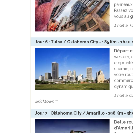
panneaux 
Passez voi
vous au
g
1 nuit à T
Jour 6 : Tulsa / Oklahoma City - 185 Km - 1h40
Départ e
western, e
empruntée 
chemin, n
votre rou
commercia
dynamiqu
1 nuit à 
Bricktown***
Jour 7 : Oklahoma City / Amarillo - 398 Km - 3h
Belle ro
d'Amaril