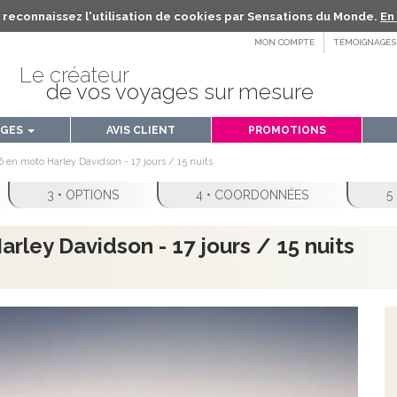
us reconnaissez l'utilisation de cookies par Sensations du Monde.
En 
MON COMPTE
TÉMOIGNAGES
Le créateur
de vos voyages sur mesure
AGES
AVIS CLIENT
PROMOTIONS
6 en moto Harley Davidson - 17 jours / 15 nuits
3 • OPTIONS
4 • COORDONNÉES
5
rley Davidson - 17 jours / 15 nuits