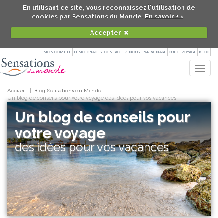
En utilisant ce site, vous reconnaissez l'utilisation de
cookies par Sensations du Monde.
En savoir + >
Accepter
MON COMPTE
TÉMOIGNAGES
CONTACTEZ-NOUS
PARRAINAGE
GUIDE VOYAGE
BLOG
Togg
navig
Accueil
Blog Sensations du Monde
Un blog de conseils pour votre voyage des idées pour vos vacances
Un blog de conseils pour
votre voyage
des idées pour vos vacances