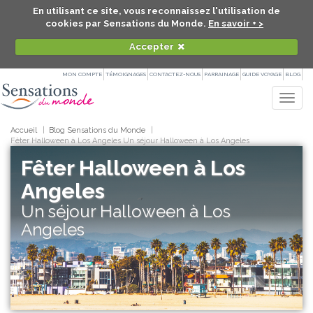
En utilisant ce site, vous reconnaissez l'utilisation de
cookies par Sensations du Monde.
En savoir + >
Accepter
MON COMPTE
TÉMOIGNAGES
CONTACTEZ-NOUS
PARRAINAGE
GUIDE VOYAGE
BLOG
Togg
navig
Accueil
Blog Sensations du Monde
Fêter Halloween à Los Angeles Un séjour Halloween à Los Angeles
Fêter Halloween à Los
Angeles
Un séjour Halloween à Los
Angeles