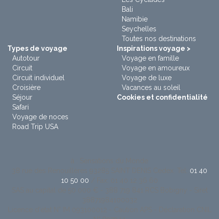
Bali
Namibie
Seychelles
Toutes nos destinations
Types de voyage
Inspirations voyage >
Autotour
Voyage en famille
Circuit
Voyage en amoureux
Circuit individuel
Voyage de luxe
Croisière
Vacances au soleil
Séjour
Cookies et confidentialité
Safari
Voyage de noces
Road Trip USA
à : Sensations du Monde
38 rue des Renouillères 93285 SAINT DENIS Cedex. Tel:
01 40
10 50 00
/ Fax: 01 40 12 36 60
SAS au capital de 50 000 € - 388 719 841 RCS Bobigny - Siret
38871984100032
Licence d'état N° IM 093100012 - Caution APS - Déclaration CNIL