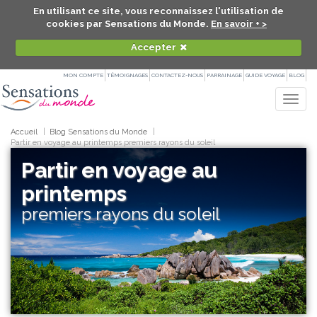
En utilisant ce site, vous reconnaissez l'utilisation de
cookies par Sensations du Monde.
En savoir + >
Accepter
MON COMPTE
TÉMOIGNAGES
CONTACTEZ-NOUS
PARRAINAGE
GUIDE VOYAGE
BLOG
Togg
navig
Accueil
Blog Sensations du Monde
Partir en voyage au printemps premiers rayons du soleil
Partir en voyage au
printemps
premiers rayons du soleil