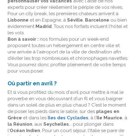
personnaliser vos vacances
avec l'aide de nos
experts pour créer réellement le périple de vos rêves.
Pour un city break, les premières chaleurs arrivent à
Lisbonne
et en Espagne, à
Séville
,
Barcelone
ou bien
évidemment
Madrid
. Tous nos forfaits incluent l'hôtel et
les vols.
Bon à savoir :
nos formules pour un week-end
proposent toutes un hébergement en centre ville et
une arrivée à l'aéroport de la ville de destination afin
d'éviter les trop nombreuses et chronophages navettes.
Vous pourrez donc profiter pleinement de votre temps
pour vous poser.
Où partir en avril ?
Et si vous profitiez du mois d'avril pour mettre à mal le
proverbe en vous découvrant d'un fil et vous baigner
dans un soleil de plus en plus chaud ? C'est le moment
de poser les pieds dans le sable, sur des
plages en
Grèce
et dans les
Iles des Cyclades
, à l'
Ile Maurice
, à
la Réunion
, aux
Seychelles
... pour plonger dans
l'
Océan Indien
. Pour un court séjour, l'Italie se pare de