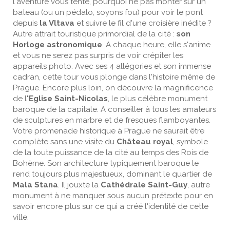
l'aventure vous tente, pourquoi ne pas monter sur un
bateau (ou un pédalo, soyons fou) pour voir le pont
depuis
la Vltava
et suivre le fil d'une croisière inédite ?
Autre attrait touristique primordial de la cité :
son
Horloge astronomique
. A chaque heure, elle s'anime
et vous ne serez pas surpris de voir crépiter les
appareils photo. Avec ses 4 allégories et son immense
cadran, cette tour vous plonge dans l'histoire même de
Prague. Encore plus loin, on découvre la magnificence
de l
'Eglise Saint-Nicolas
, le plus célèbre monument
baroque de la capitale. A conseiller à tous les amateurs
de sculptures en marbre et de fresques flamboyantes.
Votre promenade historique à Prague ne saurait être
complète sans une visite du
Château royal
, symbole
de la toute puissance de la cité au temps des Rois de
Bohème. Son architecture typiquement baroque le
rend toujours plus majestueux, dominant le quartier de
Mala Stana
. Il jouxte la
Cathédrale Saint-Guy
, autre
monument à ne manquer sous aucun prétexte pour en
savoir encore plus sur ce qui a créé l'identité de cette
ville.