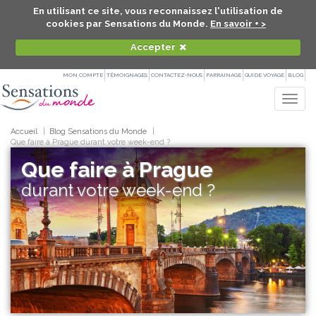
En utilisant ce site, vous reconnaissez l'utilisation de
cookies par Sensations du Monde.
En savoir + >
Accepter
MON COMPTE
TÉMOIGNAGES
CONTACTEZ-NOUS
PARRAINAGE
GUIDE VOYAGE
BLOG
Togg
navig
Accueil
Blog Sensations du Monde
Que faire à Prague durant votre week-end ?
Que faire à Prague
durant votre week-end ?