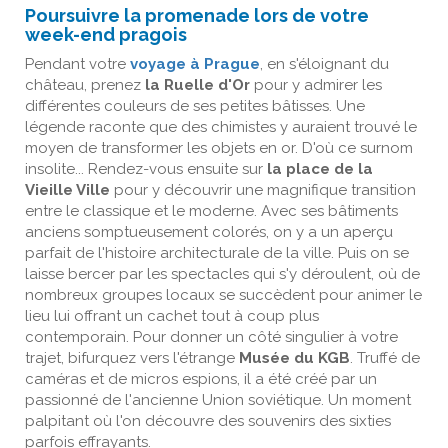
Poursuivre la promenade lors de votre
week-end pragois
Pendant votre
voyage à Prague
, en s'éloignant du
château, prenez
la Ruelle d'Or
pour y admirer les
différentes couleurs de ses petites bâtisses. Une
légende raconte que des chimistes y auraient trouvé le
moyen de transformer les objets en or. D'où ce surnom
insolite... Rendez-vous ensuite sur
la place de la
Vieille Ville
pour y découvrir une magnifique transition
entre le classique et le moderne. Avec ses bâtiments
anciens somptueusement colorés, on y a un aperçu
parfait de l'histoire architecturale de la ville. Puis on se
laisse bercer par les spectacles qui s'y déroulent, où de
nombreux groupes locaux se succèdent pour animer le
lieu lui offrant un cachet tout à coup plus
contemporain. Pour donner un côté singulier à votre
trajet, bifurquez vers l'étrange
Musée du KGB
. Truffé de
caméras et de micros espions, il a été créé par un
passionné de l'ancienne Union soviétique. Un moment
palpitant où l'on découvre des souvenirs des sixties
parfois effrayants.