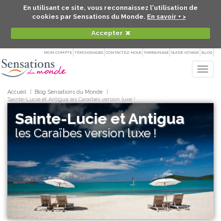
En utilisant ce site, vous reconnaissez l'utilisation de
cookies par Sensations du Monde.
En savoir + >
Accepter
MON COMPTE
TÉMOIGNAGES
CONTACTEZ-NOUS
PARRAINAGE
GUIDE VOYAGE
BLOG
Togg
navig
Accueil
Blog Sensations du Monde
Sainte-Lucie et Antigua les Caraïbes version luxe !
Sainte-Lucie et Antigua
les Caraïbes version luxe !