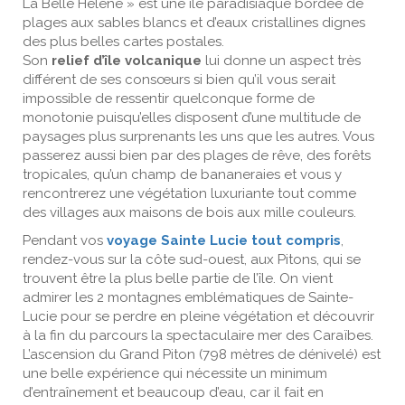
La Belle Hélène » est une île paradisiaque bordée de
plages aux sables blancs et d’eaux cristallines dignes
des plus belles cartes postales.
Son
relief d’île volcanique
lui donne un aspect très
différent de ses consœurs si bien qu’il vous serait
impossible de ressentir quelconque forme de
monotonie puisqu’elles disposent d’une multitude de
paysages plus surprenants les uns que les autres. Vous
passerez aussi bien par des plages de rêve, des forêts
tropicales, qu’un champ de bananeraies et vous y
rencontrerez une végétation luxuriante tout comme
des villages aux maisons de bois aux mille couleurs.
Pendant vos
voyage Sainte Lucie tout compris
,
rendez-vous sur la côte sud-ouest, aux Pitons, qui se
trouvent être la plus belle partie de l’île. On vient
admirer les 2 montagnes emblématiques de Sainte-
Lucie pour se perdre en pleine végétation et découvrir
à la fin du parcours la spectaculaire mer des Caraïbes.
L’ascension du Grand Piton (798 mètres de dénivelé) est
une belle expérience qui nécessite un minimum
d’entraînement et beaucoup d’eau, car il fait en