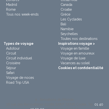
Madrid
Canada
Rome
Croatie
Tous nos week-ends
Grèce
Les Cyclades
Bali
Namibie
Seychelles
Toutes nos destinations
Types de voyage
Inspirations voyage >
Autotour
Voyage en famille
Circuit
Voyage en amoureux
Circuit individuel
Voyage de luxe
Croisière
Vacances au soleil
Séjour
Cookies et confidentialité
Safari
Voyage de noces
Road Trip USA
à : Sensations du Monde
38 rue des Renouillères 93285 SAINT DENIS Cedex. Tel:
01 40