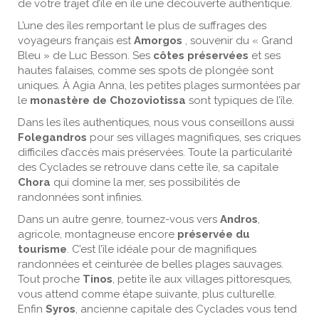
de votre trajet d’île en île une découverte authentique.
L’une des îles remportant le plus de suffrages des
voyageurs français est
Amorgos
, souvenir du « Grand
Bleu » de Luc Besson. Ses
côtes préservées
et ses
hautes falaises, comme ses spots de plongée sont
uniques. À Agia Anna, les petites plages surmontées par
le
monastère de Chozoviotissa
sont typiques de l’île.
Dans les îles authentiques, nous vous conseillons aussi
Folegandros
pour ses villages magnifiques, ses criques
difficiles d’accès mais préservées. Toute la particularité
des Cyclades se retrouve dans cette île, sa capitale
Chora
qui domine la mer, ses possibilités de
randonnées sont infinies.
Dans un autre genre, tournez-vous vers
Andros
,
agricole, montagneuse encore
préservée du
tourisme
. C’est l’île idéale pour de magnifiques
randonnées et ceinturée de belles plages sauvages.
Tout proche
Tinos
, petite île aux villages pittoresques,
vous attend comme étape suivante, plus culturelle.
Enfin
Syros
, ancienne capitale des Cyclades vous tend