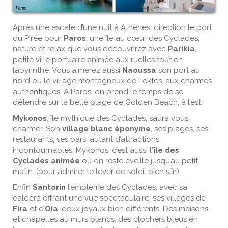
Après une escale d’une nuit à Athènes, direction le port
du Pirée pour
Paros
, une île au cœur des Cyclades,
nature et relax que vous découvrirez avec
Parikia
,
petite ville portuaire animée aux ruelles tout en
labyrinthe. Vous aimerez aussi
Naoussa
son port au
nord ou le village montagneux de Lekfès, aux charmes
authentiques. A Paros, on prend le temps de se
détendre sur la belle plage de Golden Beach, à l’est.
Mykonos
, île mythique des Cyclades, saura vous
charmer. Son
village blanc éponyme
, ses plages, ses
restaurants, ses bars; autant d’attractions
incontournables. Mykonos, c’est aussi l
’île des
Cyclades animée
où on reste éveillé jusqu’au petit
matin…(pour admirer le lever de soleil bien sûr).
Enfin
Santorin
l’emblème des Cyclades, avec sa
caldera offrant une vue spectaculaire, ses villages de
Fira
et d’
Oia
, deux joyaux bien différents. Des maisons
et chapelles au murs blancs, des clochers bleus en