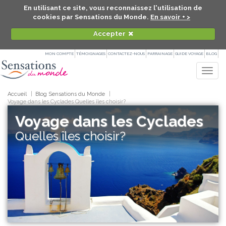
En utilisant ce site, vous reconnaissez l'utilisation de
cookies par Sensations du Monde.
En savoir + >
Accepter
MON COMPTE
TÉMOIGNAGES
CONTACTEZ-NOUS
PARRAINAGE
GUIDE VOYAGE
BLOG
Togg
navig
Accueil
Blog Sensations du Monde
Voyage dans les Cyclades Quelles îles choisir?
Voyage dans les Cyclades
Quelles îles choisir?