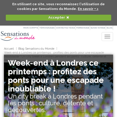
En utilisant ce site, vous reconnaissez l'utilisation de
cookies par Sensations du Monde.
En savoir + >
Accepter
MON COMPTE
TÉMOIGNAGES
CONTACTEZ-NOUS
PARRAINAGE
GUIDE VOYAGE
BLOG
Togg
navig
Accueil
Blog Sensations du Monde
Week-end à Londres ce printemps : profitez des ponts pour une escapade
inoubliable ! Un city break à Londres pendant les ponts : culture, détente et
Week-end à Londres ce
découvertes.
printemps : profitez des
ponts pour une escapade
inoubliable !
Un city break à Londres pendant
les ponts : culture, détente et
découvertes.