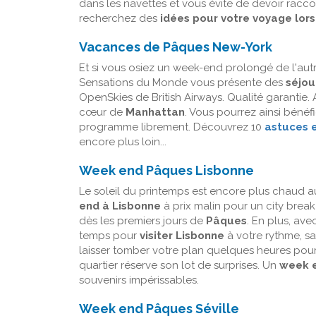
dans les navettes et vous évite de devoir racco
recherchez des
idées pour votre voyage lo
Vacances de Pâques New-York
Et si vous osiez un week-end prolongé de l'autr
Sensations du Monde vous présente des
séjou
OpenSkies de British Airways. Qualité garantie.
cœur de
Manhattan
. Vous pourrez ainsi bénéfi
programme librement. Découvrez 10
astuces e
encore plus loin...
Week end Pâques Lisbonne
Le soleil du printemps est encore plus chaud 
end à Lisbonne
à prix malin pour un city break
dès les premiers jours de
Pâques
. En plus, ave
temps pour
visiter Lisbonne
à votre rythme, sa
laisser tomber votre plan quelques heures pour
quartier réserve son lot de surprises. Un
week e
souvenirs impérissables.
Week end Pâques Séville