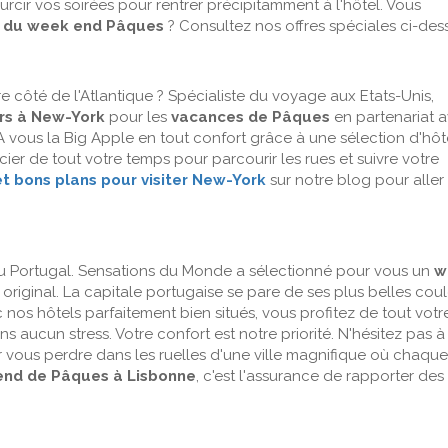
urcir vos soirées pour rentrer précipitamment à l'hôtel. Vous
rs du week end Pâques
? Consultez nos offres spéciales ci-dess
e côté de l'Atlantique ? Spécialiste du voyage aux Etats-Unis,
rs à New-York
pour les
vacances de Pâques
en partenariat 
 A vous la Big Apple en tout confort grâce à une sélection d'hôt
cier de tout votre temps pour parcourir les rues et suivre votre
t bons plans pour visiter New-York
sur notre blog pour aller
au Portugal. Sensations du Monde a sélectionné pour vous un
w
 original. La capitale portugaise se pare de ses plus belles cou
c nos hôtels parfaitement bien situés, vous profitez de tout votr
ns aucun stress. Votre confort est notre priorité. N'hésitez pas à
 vous perdre dans les ruelles d'une ville magnifique où chaque
nd de Pâques à Lisbonne
, c'est l'assurance de rapporter des