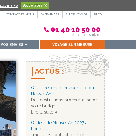
savoir + >
Accepter
CONTACTEZ-NOUS
PARRAINAGE
GUIDE VOYAGE
BLOG
01 40 10 50 00
Appel non surtaxé
VOS ENVIES
VOYAGE SUR MESURE
ACTUS :
Que faire lors d'un week end du
Nouvel An ?
Des destinations proches et selon
votre budget !
Lire la suite
Où fêter le Nouvel An 2027 à
Londres
: meilleurs spots et quartiers