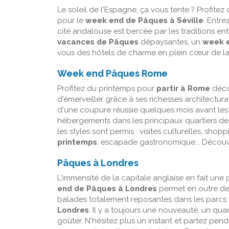
Le soleil de l'Espagne, ça vous tente ? Profite
pour le
week end de Pâques à Séville
. Entre
cité andalouse est bercée par les traditions ent
vacances de Pâques
dépaysantes, un
week e
vous des hôtels de charme en plein cœur de la v
Week end Pâques Rome
Profitez du printemps pour
partir à Rome
décou
d'émerveiller grâce à ses richesses architectural
d'une coupure réussie quelques mois avant les
hébergements dans les principaux quartiers de l
les styles sont permis : visites culturelles, sh
printemps
, escapade gastronomique... Décou
Pâques à Londres
L'immensité de la capitale anglaise en fait un
end de Pâques à Londres
permet en outre de p
balades totalement reposantes dans les parcs l
Londres
. Il y a toujours une nouveauté, un qu
goûter. N'hésitez plus un instant et partez pen