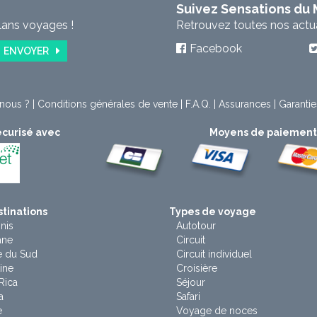
Suivez Sensations du
lans voyages !
Retrouvez toutes nos actual
Facebook
ENVOYER
nous ?
|
Conditions générales de vente
|
F.A.Q.
|
Assurances
|
Garantie
curisé avec
Moyens de paiemen
tinations
Types de voyage
nis
Autotour
ane
Circuit
e du Sud
Circuit individuel
ine
Croisière
Rica
Séjour
a
Safari
e
Voyage de noces