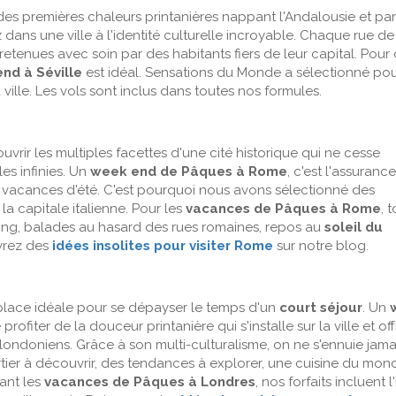
z des premières chaleurs printanières nappant l'Andalousie et pa
z dans une ville à l'identité culturelle incroyable. Chaque rue de
retenues avec soin par des habitants fiers de leur capital. Pour
nd à Séville
est idéal. Sensations du Monde a sélectionné po
ille. Les vols sont inclus dans toutes nos formules.
vrir les multiples facettes d'une cité historique qui ne cesse
es infinies. Un
week end de Pâques à Rome
, c'est l'assurance
 vacances d'été. C'est pourquoi nous avons sélectionné des
a capitale italienne. Pour les
vacances de Pâques à Rome
, 
opping, balades au hasard des rues romaines, repos au
soleil du
vrez des
idées insolites pour visiter Rome
sur notre blog.
e place idéale pour se dépayser le temps d'un
court séjour
. Un
rofiter de la douceur printanière qui s'installe sur la ville et of
ondoniens. Grâce à son multi-culturalisme, on ne s'ennuie jama
artier à découvrir, des tendances à explorer, une cuisine du mon
dant les
vacances de Pâques à Londres
, nos forfaits incluent l