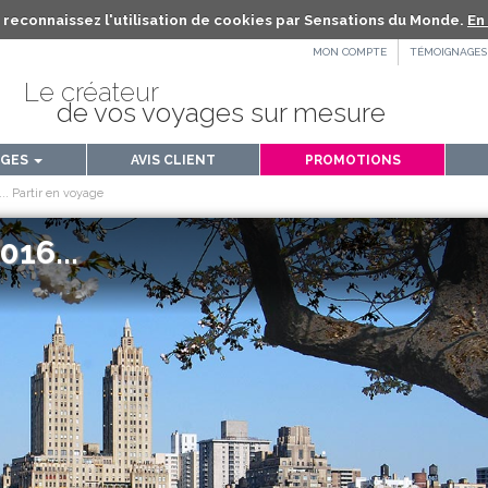
us reconnaissez l'utilisation de cookies par Sensations du Monde.
En 
MON COMPTE
TÉMOIGNAGES
Le créateur
de vos voyages sur mesure
AGES
AVIS CLIENT
PROMOTIONS
. Partir en voyage
16...