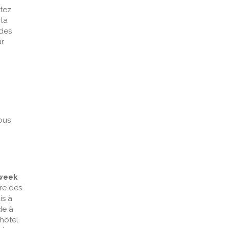
rtez
 la
 des
ur
tous
week
fre des
is à
de à
'hôtel