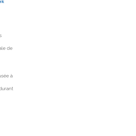
ek
s
ale de
usée à
 durant