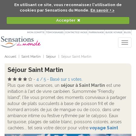
En utilisant ce site, vous reconnaissez l'utilisation de
cookies par Sensations du Monde.
En savoir + >
Accepter
MON COMPTE
TÉMOIGNAGES
CONTACTEZ-NOUS
PARRAINAGE
GUIDE VOYAGE
BLOG
Togg
navig
Accueil
Saint Martin
Séjour
Séjour Saint Martin
Séjour Saint Martin
-
4
/
5
- Basé sur
1
votes.
Plus que des vacances, un
séjour à Saint Martin
est une
initiation à l'art de vivre caribéen. Surnommée "Friendly
Island", l'île vous promet des moments conviviaux à partager
autour de plats succulents à base de poisson frit et de
homard arrosés de jus de mangue ou de coco, dans une
ambiance intime ou festive rythmée par le calypso. Eaux
turquoise, plages de sable blanc, poissons colorés, anses
cachées... tel sera votre décor pour votre
voyage Saint
Martin
.