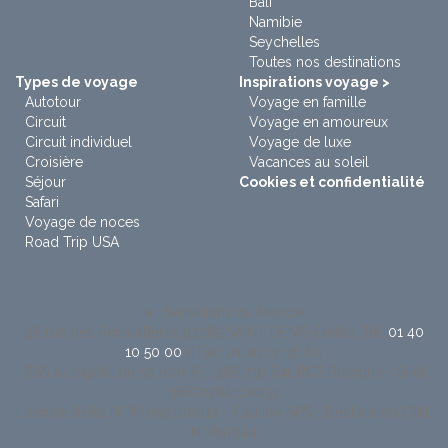
Bali
Namibie
Seychelles
Toutes nos destinations
Types de voyage
Inspirations voyage >
Autotour
Voyage en famille
Circuit
Voyage en amoureux
Circuit individuel
Voyage de luxe
Croisière
Vacances au soleil
Séjour
Cookies et confidentialité
Safari
Voyage de noces
Road Trip USA
à : Sensations du Monde
38 rue des Renouillères 93285 SAINT DENIS Cedex. Tel:
01 40
10 50 00
/ Fax: 01 40 12 36 60
SAS au capital de 50 000 € - 388 719 841 RCS Bobigny - Siret
38871984100032
Licence d'état N° IM 093100012 - Caution APS - Déclaration CNIL
N° 897944