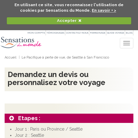
En utilisant ce site, vous reconnaissez l'utilisation de
cookies par Sensations du Monde.
En savoir + >
Accepter
MON COMPTE
TÉMOIGNAGES
CONTACTEZ-NOUS
PARRAINAGE
GUIDE VOYAGE
BLOG
Togg
navig
Accueil
Le Pacifique à perte de vue, de Seattle à San Francisco
Demandez un devis ou
personnalisez votre voyage
Etapes :
Jour 1 : Paris ou Province / Seattle
Jour 2 : Seattle