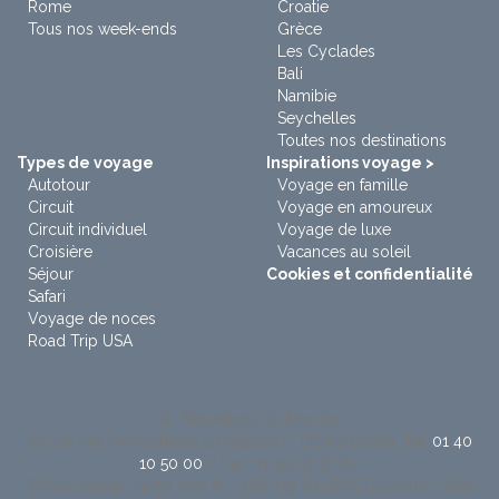
Rome
Croatie
Tous nos week-ends
Grèce
Les Cyclades
Bali
Namibie
Seychelles
Toutes nos destinations
Types de voyage
Inspirations voyage >
Autotour
Voyage en famille
Circuit
Voyage en amoureux
Circuit individuel
Voyage de luxe
Croisière
Vacances au soleil
Séjour
Cookies et confidentialité
Safari
Voyage de noces
Road Trip USA
à : Sensations du Monde
38 rue des Renouillères 93285 SAINT DENIS Cedex. Tel:
01 40
10 50 00
/ Fax: 01 40 12 36 60
SAS au capital de 50 000 € - 388 719 841 RCS Bobigny - Siret