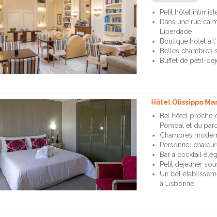
Petit hôtel intimi
Dans une rue calm
Liberdade
Boutique hotel à l
Belles chambres 
Buffet de petit-dé
Hôtel Olissippo Ma
Bel hôtel proche 
Pombal et du parc
Chambres moderne
Personnel chaleu
Bar à cocktail élé
Petit déjeuner sou
Un bel établissem
à Lisbonne