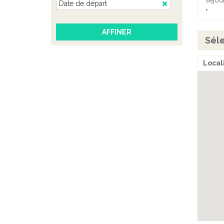
séjou
•
Séle
Locali