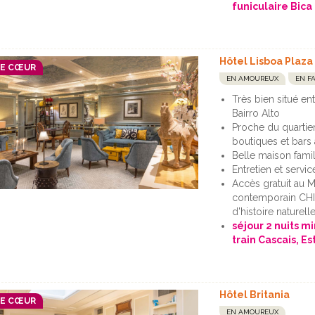
funiculaire Bica 
Hôtel Lisboa Plaza
DE CŒUR
EN AMOUREUX
EN F
Très bien situé en
Bairro Alto
Proche du quartier
boutiques et bars
Belle maison famili
Entretien et servi
Accès gratuit au M
contemporain CHI
d'histoire naturell
séjour 2 nuits m
train Cascais, Est
Hôtel Britania
DE CŒUR
EN AMOUREUX