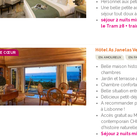
Personnel aux peti
Une belle petite a
séjour tout doux 
séjour 2 nuits m
le Tram 28 + trai
Hôtel As Janelas V
DE CŒUR
EN AMOUREUX
EN F
Belle maison hist
chambres
Jardin et terrasse
Chambre confortab
Belle situation ent
Délicieux petit-dé
A recommander p
à Lisbonne !
Accès gratuit au M
contemporain CHI
d'histoire naturell
Séjour 2 nuits m