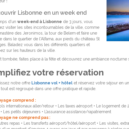
ur !
ouvrir Lisbonne en un week end
mps d'un
week-end à Lisbonne
de 3 jours, vous
ez visiter les sites incontournables de la ville, comme
astère des Jeronimos, la tour de Belem
et faire une
e dans le quartier de l'Alfama, aux pieds du château St
es. Baladez vous dans les différents quartiers et
z sur les hauteurs de la ville.
it tombée, faites place à la fête et découvrez une ambiance nocturn
mplifiez votre réservation
issez notre offre
Lisbonne vol + hôtel
et réservez votre séjour en un
: tout est regroupé dans une offre pratique et rapide.
oyage comprend :
ols internationaux aller/retour • Les taxes aéroport • Le logement de
 • Les petits déjeuners • L’assurance assistance/rapatriement
oyage ne comprend pas :
utres repas • Les transferts aéroport/hôtel/aéroport • Les visites, ext