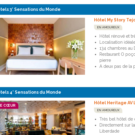
tels 3* Sensations du Monde
Hôtel My Story Tej
EN AMOUREUX
Hôtel rénové et tr
Localisation idéale
134 chambres au 
Restaurant O poço
pierre
A deux pas de la
tels 4* Sensations du Monde
Hôtel Heritage AV
DE CŒUR
EN AMOUREUX
Très bel hôtel de 
Directement sur la
Liberdade