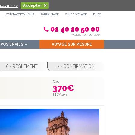
savoir + >
Accepter
CONTACTEZ-NOUS
PARRAINAGE
GUIDE VOYAGE
BLOG
01 40 10 50 00
Appel non surtaxé
VOS ENVIES
VOYAGE SUR MESURE
6 • RÈGLEMENT
7 • CONFIRMATION
Dès
370
€
TTC/pers.