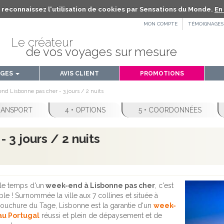
us reconnaissez l'utilisation de cookies par Sensations du Monde.
En 
MON COMPTE
TÉMOIGNAGES
Le créateur
de vos voyages sur mesure
AGES
AVIS CLIENT
PROMOTIONS
nd Lisbonne pas cher - 3 jours / 2 nuits
TRANSPORT
4 • OPTIONS
5 • COORDONNÉES
 3 jours / 2 nuits
 le temps d'un
week-end à Lisbonne pas cher
, c'est
ble ! Surnommée la ville aux 7 collines et située à
ouchure du Tage, Lisbonne est la garantie d'un
week-
au Portugal
réussi et plein de dépaysement et de