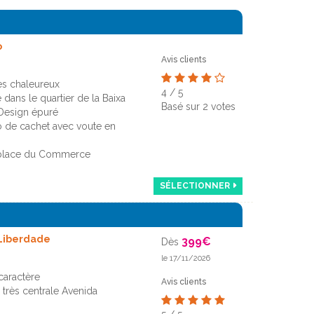
o
Avis clients
ès chaleureux
4
/
5
 dans le quartier de la Baixa
Basé sur
2
votes
Design épuré
 de cachet avec voute en
 place du Commerce
SÉLECTIONNER
 Liberdade
399
€
Dès
le 17/11/2026
caractère
Avis clients
 très centrale Avenida