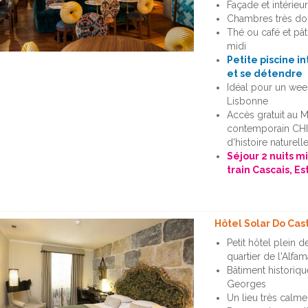
Façade et intérieu
Chambres très dou
Thé ou café et pât
midi
Petite piscine in
et se détendre
Idéal pour un wee
Lisbonne
Accès gratuit au M
contemporain CHI
d'histoire naturell
Séjour 2 nuits m
train Cascais, Est
Hôtel Solar Do Cas
Petit hôtel plein 
quartier de l'Alfam
Bâtiment historiqu
Georges
Un lieu très calme,