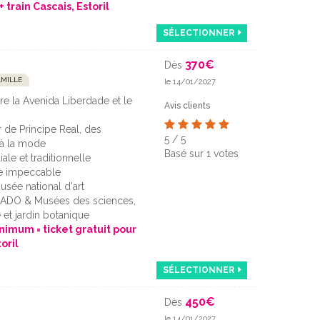
+ train Cascais, Estoril
SÉLECTIONNER
370
€
Dès
AMILLE
le 14/01/2027
tre la Avenida Liberdade et le
Avis clients
 de Principe Real, des
5
/
5
 à la mode
Basé sur
1
votes
ale et traditionnelle
ce impeccable
usée national d'art
ADO & Musées des sciences,
e et jardin botanique
inimum = ticket gratuit pour
oril
SÉLECTIONNER
450
€
Dès
le 14/01/2027