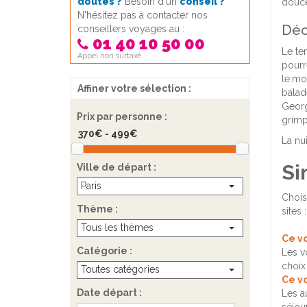
doutes ?
Besoin d'un
conseil ?
douce
N'hésitez pas à contacter nos
Déc
conseillers voyages au :
01 40 10 50 00
Le te
Appel non surtaxé
pourr
le
mon
Affiner votre sélection :
balad
Georg
Prix par personne :
grimpe
La nu
Si
Ville de départ :
Paris
Chois
Thème :
sites 
Tous les thèmes
Ce v
Catégorie :
Les v
choix
Toutes catégories
Ce v
Date départ :
Les a