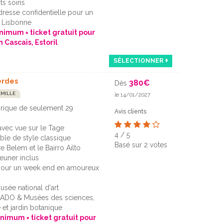
ts soins
dresse confidentielle pour un
à Lisbonne
inimum = ticket gratuit pour
n Cascais, Estoril
SÉLECTIONNER
erdes
380
€
Dès
AMILLE
le 14/01/2027
orique de seulement 29
Avis clients
 avec vue sur le Tage
4
/
5
le de style classique
Basé sur
2
votes
re Belem et le Bairro Ailto
jeuner inclus
our un week end en amoureux
usée national d'art
ADO & Musées des sciences,
e et jardin botanique
inimum = ticket gratuit pour