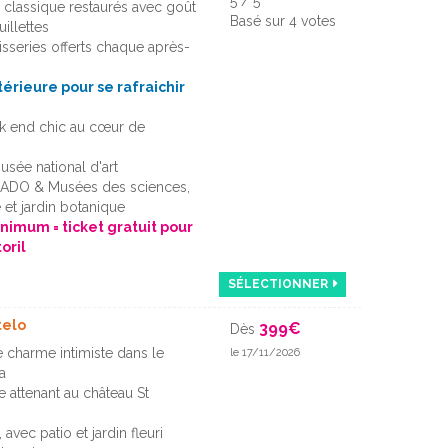
5
/
5
r classique restaurés avec goût
Basé sur
4
votes
illettes
isseries offerts chaque après-
térieure pour se rafraichir
k end chic au cœur de
usée national d'art
ADO & Musées des sciences,
e et jardin botanique
inimum = ticket gratuit pour
oril
SÉLECTIONNER
telo
399
€
Dès
de charme intimiste dans le
le 17/11/2026
a
e attenant au château St
 avec patio et jardin fleuri