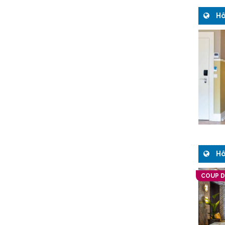
Hô
Hô
COUP 