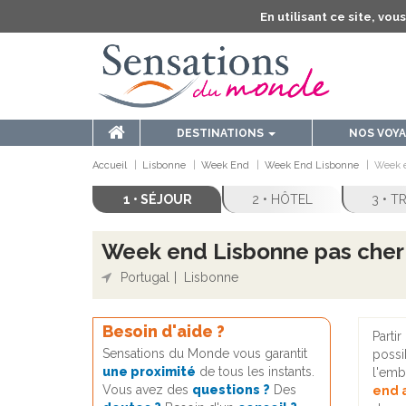
En utilisant ce site, vo
DESTINATIONS
NOS VOY
Accueil
Lisbonne
Week End
Week End Lisbonne
Week e
1 • SÉJOUR
2 • HÔTEL
3 • 
Week end Lisbonne pas cher -
Portugal
Lisbonne
Besoin d'aide ?
Partir
Sensations du Monde vous garantit
possi
une proximité
de tous les instants.
l'emb
Vous avez des
questions ?
Des
end 