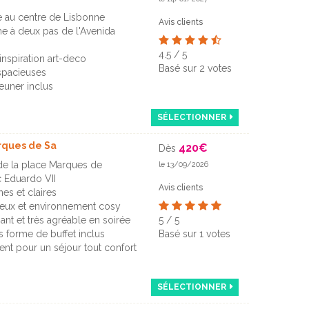
ste au centre de Lisbonne
Avis clients
e à deux pas de l'Avenida
4.5
/
5
'inspiration art-deco
Basé sur
2
votes
spacieuses
jeuner inclus
SÉLECTIONNER
rques de Sa
420
€
Dès
de la place Marques de
le 13/09/2026
 Eduardo VII
Avis clients
s et claires
reux et environnement cosy
gant et très agréable en soirée
5
/
5
s forme de buffet inclus
Basé sur
1
votes
ent pour un séjour tout confort
SÉLECTIONNER