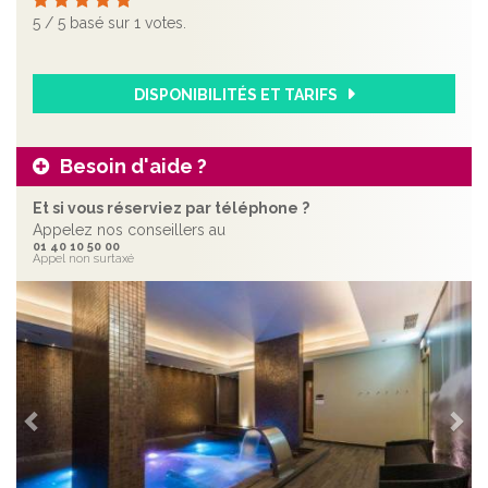
5
/
5
basé sur
1
votes.
DISPONIBILITÉS ET TARIFS
Besoin d'aide ?
Et si vous réserviez par téléphone ?
Appelez nos conseillers au
01 40 10 50 00
Appel non surtaxé
Précédent
Sui