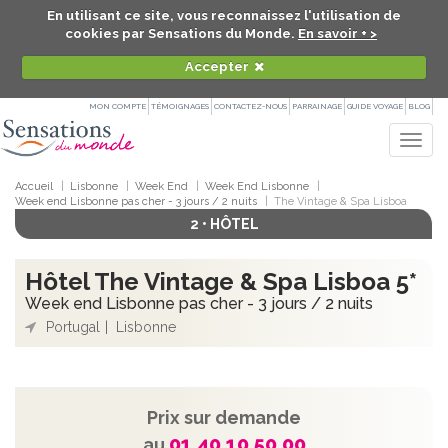
En utilisant ce site, vous reconnaissez l'utilisation de
cookies par Sensations du Monde.
En savoir + >
Accepter
MON COMPTE
TÉMOIGNAGES
CONTACTEZ-NOUS
PARRAINAGE
GUIDE VOYAGE
BLOG
Togg
navig
Accueil
Lisbonne
Week End
Week End Lisbonne
Week end Lisbonne pas cher - 3 jours / 2 nuits
The Vintage & Spa Lisboa
2 • HÔTEL
Hôtel The Vintage & Spa Lisboa 5*
Week end Lisbonne pas cher - 3 jours / 2 nuits
Portugal
Lisbonne
Prix sur demande
01 40 10 50 00
au