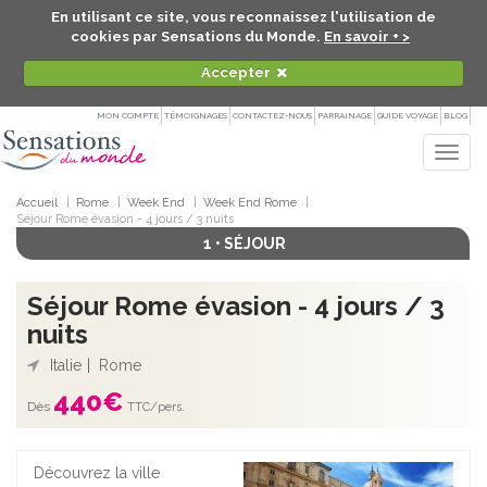
En utilisant ce site, vous reconnaissez l'utilisation de
cookies par Sensations du Monde.
En savoir + >
Accepter
MON COMPTE
TÉMOIGNAGES
CONTACTEZ-NOUS
PARRAINAGE
GUIDE VOYAGE
BLOG
Togg
navig
Accueil
Rome
Week End
Week End Rome
Séjour Rome évasion - 4 jours / 3 nuits
1 • SÉJOUR
Séjour Rome évasion - 4 jours / 3
nuits
Italie
Rome
440
€
Dès
TTC/pers.
Découvrez la ville