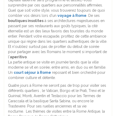
capitale italienne sans programme et laissez-vous
surprendre par ces quartiers aux personnalités affirmées.
Quel que soit votre style, vous trouverez toujours de quoi
combler vos désirs lors d'un
voyage à Rome
. De ses
boutiques insolites
à ses architectures majestueuses en
passant par ses restaurants aux goûts typiques, la cité
éternelle est un des lieux favoris des touristes du monde
entier. Pendant votre escapade, profitez de cette ambiance
unique qui règne dans les quartiers authentiques de la ville.
Et n'oubliez surtout pas de profiter du début de soirée
pour partager avec les Romains le moment si important de
l'
aperitivo
.
La partie antique se visite en journée tandis que la ville
moderne se vit en soirée, entre amis, en duo ou en famille.
Un
court séjour à Rome
reposant et bien orchestré pour
combiner culture et détente.
Quatre jours à Rome ne seront pas de trop pour visiter ses
différents quartiers , le Vatican, Borgo et le Prati, Trevi et le
Quirinal, Monti, Aventin et Testaccio pour les Termes de
Caraccala et la basilique Santa Sabina, ou encore le
Trastevere. Pour ses ruelles anciennes et sa vie
nocturne. Les thèmes de visites entre la Rome Antique, la