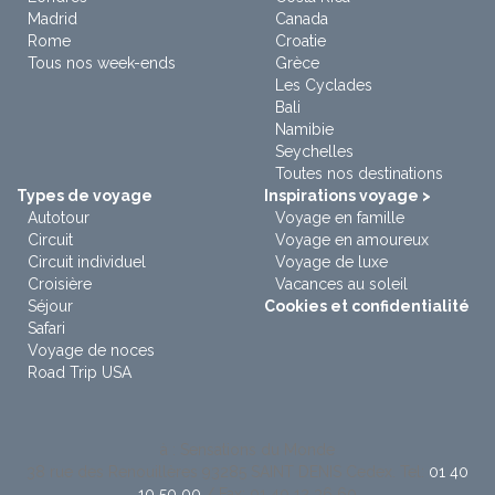
Madrid
Canada
Rome
Croatie
Tous nos week-ends
Grèce
Les Cyclades
Bali
Namibie
Seychelles
Toutes nos destinations
Types de voyage
Inspirations voyage >
Autotour
Voyage en famille
Circuit
Voyage en amoureux
Circuit individuel
Voyage de luxe
Croisière
Vacances au soleil
Séjour
Cookies et confidentialité
Safari
Voyage de noces
Road Trip USA
à : Sensations du Monde
38 rue des Renouillères 93285 SAINT DENIS Cedex. Tel:
01 40
10 50 00
/ Fax: 01 40 12 36 60