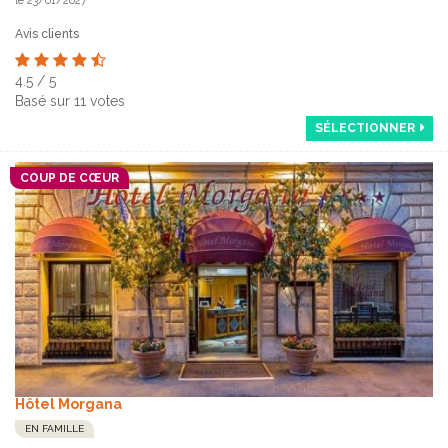
le 23/01/2027
Avis clients
4.5
/
5
Basé sur
11
votes
SÉLECTIONNER
COUP DE CŒUR
Hôtel Morgana
EN FAMILLE