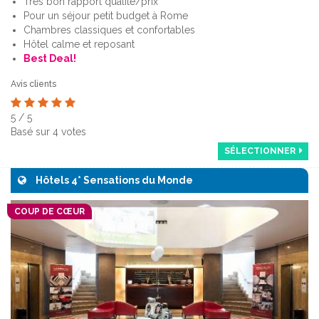
Très bon rapport qualité/prix
Pour un séjour petit budget à Rome
Chambres classiques et confortables
Hôtel calme et reposant
Best Deal!
Avis clients
5
/
5
Basé sur
4
votes
SÉLECTIONNER
Hôtels 4* Sensations du Monde
COUP DE CŒUR