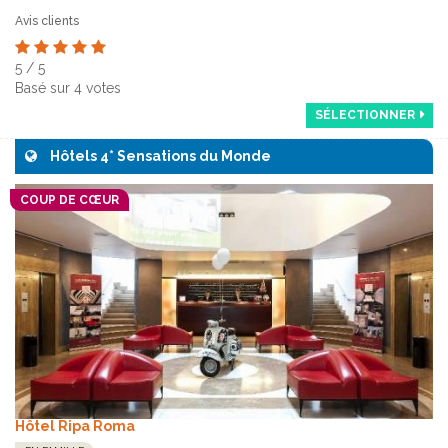
Avis clients
5
/
5
Basé sur
4
votes
SÉLECTIONNER
Hôtels 4* Sensations du Monde
COUP DE CŒUR
Hôtel Ripa Roma