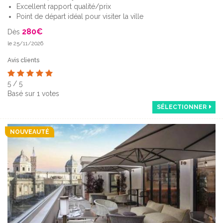
Excellent rapport qualité/prix
Point de départ idéal pour visiter la ville
280
€
Dès
le 25/11/2026
Avis clients
5
/
5
Basé sur
1
votes
SÉLECTIONNER
NOUVEAUTÉ