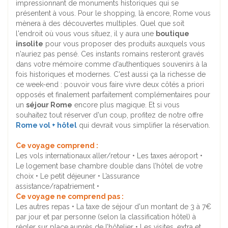
impressionnant de monuments historiques qui se
présentent à vous. Pour le shopping, là encore, Rome vous
mènera à des découvertes multiples. Quel que soit
l'endroit où vous vous situez, il y aura une
boutique
insolite
pour vous proposer des produits auxquels vous
n'auriez pas pensé. Ces instants romains resteront gravés
dans votre mémoire comme d'authentiques souvenirs à la
fois historiques et modernes. C'est aussi ça la richesse de
ce week-end : pouvoir vous faire vivre deux côtés a priori
opposés et finalement parfaitement complémentaires pour
un
séjour Rome
encore plus magique. Et si vous
souhaitez tout réserver d'un coup, profitez de notre offre
Rome vol + hôtel
qui devrait vous simplifier la réservation.
Ce voyage comprend :
Les vols internationaux aller/retour • Les taxes aéroport •
Le logement base chambre double dans l’hôtel de votre
choix • Le petit déjeuner • L’assurance
assistance/rapatriement •
Ce voyage ne comprend pas :
Les autres repas • La taxe de séjour d'un montant de 3 à 7€
par jour et par personne (selon la classification hôtel) à
régler sur place auprès de l’hôtelier • Les visites, extra et