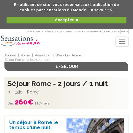
En utilisant ce site, vous reconnaissez l'utilisation de
cookies par Sensations du Monde.
En savoir + >
Accepter
MON COMPTE
TÉMOIGNAGES
CONTACTEZ-NOUS
PARRAINAGE
GUIDE VOYAGE
BLOG
Togg
navig
Accueil
Rome
Week End
Week End Rome
Séjour Rome - 2 jours / 1 nuit
1 • SÉJOUR
Séjour Rome - 2 jours / 1 nuit
Italie
Rome
260
€
Dès
TTC/pers.
Un séjour à Rome le
temps d'une nuit