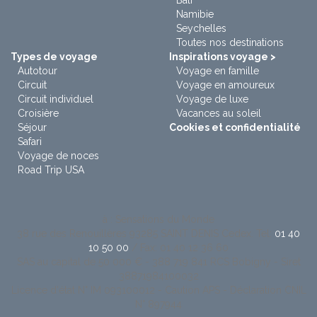
Namibie
Seychelles
Toutes nos destinations
Types de voyage
Inspirations voyage >
Autotour
Voyage en famille
Circuit
Voyage en amoureux
Circuit individuel
Voyage de luxe
Croisière
Vacances au soleil
Séjour
Cookies et confidentialité
Safari
Voyage de noces
Road Trip USA
à : Sensations du Monde
38 rue des Renouillères 93285 SAINT DENIS Cedex. Tel:
01 40
10 50 00
/ Fax: 01 40 12 36 60
SAS au capital de 50 000 € - 388 719 841 RCS Bobigny - Siret
38871984100032
Licence d'état N° IM 093100012 - Caution APS - Déclaration CNIL
N° 897944