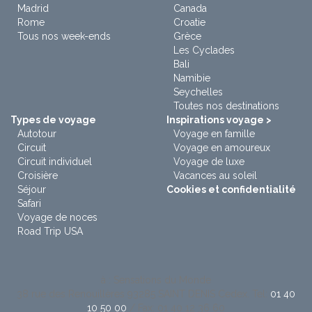
Madrid
Canada
Rome
Croatie
Tous nos week-ends
Grèce
Les Cyclades
Bali
Namibie
Seychelles
Toutes nos destinations
Types de voyage
Inspirations voyage >
Autotour
Voyage en famille
Circuit
Voyage en amoureux
Circuit individuel
Voyage de luxe
Croisière
Vacances au soleil
Séjour
Cookies et confidentialité
Safari
Voyage de noces
Road Trip USA
à : Sensations du Monde
38 rue des Renouillères 93285 SAINT DENIS Cedex. Tel:
01 40
10 50 00
/ Fax: 01 40 12 36 60