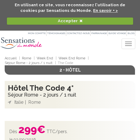
En utilisant ce site, vous reconnaissez l'utilisation de
cookies par Sensations du Monde.
En savoir + >
Accepter
MON COMPTE
TÉMOIGNAGES
CONTACTEZ-NOUS
PARRAINAGE
GUIDE VOYAGE
BLOG
Togg
navig
Accueil
Rome
Week End
Week End Rome
Séjour Rome - 2 jours / 1 nuit
The Code
2 • HÔTEL
Hôtel The Code 4*
Séjour Rome - 2 jours / 1 nuit
Italie
Rome
299
€
Dès
TTC/pers.
le 02/09/2026