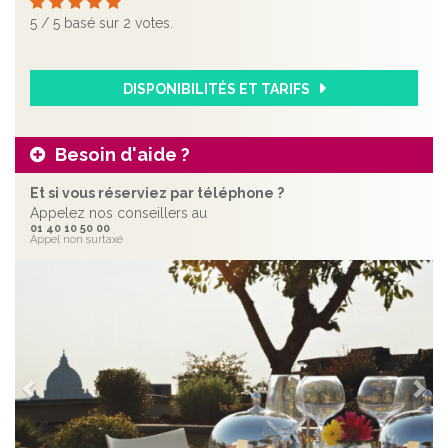
5
/
5
basé sur
2
votes.
DISPONIBILITÉS ET TARIFS
Besoin d'aide ?
Et si vous réserviez par téléphone ?
Appelez nos conseillers au
01 40 10 50 00
Appel non surtaxé
Précédent
Sui