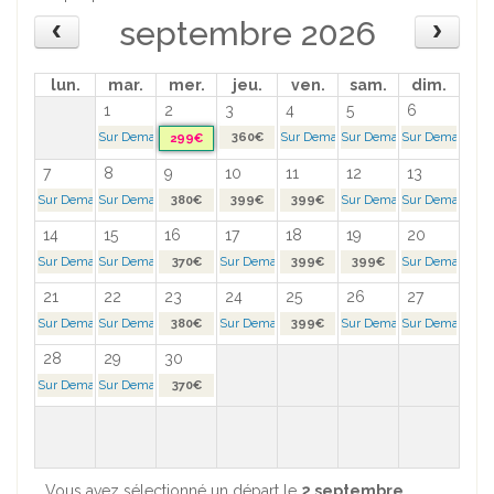
septembre 2026
lun.
mar.
mer.
jeu.
ven.
sam.
dim.
1
2
3
4
5
6
Sur Demande >
360€
Sur Demande >
Sur Demande >
Sur Demande >
299€
7
8
9
10
11
12
13
Sur Demande >
Sur Demande >
380€
399€
399€
Sur Demande >
Sur Demande >
14
15
16
17
18
19
20
Sur Demande >
Sur Demande >
370€
Sur Demande >
399€
399€
Sur Demande >
21
22
23
24
25
26
27
Sur Demande >
Sur Demande >
380€
Sur Demande >
399€
Sur Demande >
Sur Demande >
28
29
30
Sur Demande >
Sur Demande >
370€
Vous avez sélectionné un départ le
2 septembre