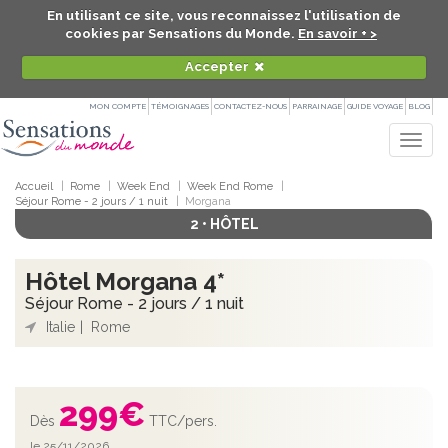
En utilisant ce site, vous reconnaissez l'utilisation de
cookies par Sensations du Monde.
En savoir + >
Accepter
MON COMPTE
TÉMOIGNAGES
CONTACTEZ-NOUS
PARRAINAGE
GUIDE VOYAGE
BLOG
Togg
navig
Accueil
Rome
Week End
Week End Rome
Séjour Rome - 2 jours / 1 nuit
Morgana
2 • HÔTEL
Hôtel Morgana 4*
Séjour Rome - 2 jours / 1 nuit
Italie
Rome
299
€
Dès
TTC/pers.
le 25/11/2026