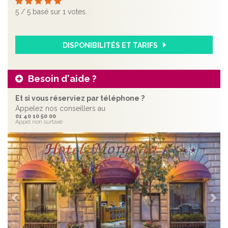
5
/
5
basé sur
1
votes.
DISPONIBILITÉS ET TARIFS
Besoin d'aide ?
Et si vous réserviez par téléphone ?
Appelez nos conseillers au
01 40 10 50 00
Appel non surtaxé
Précédent
Sui