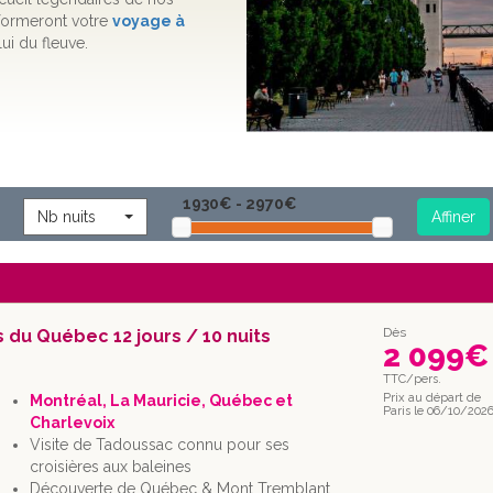
sformeront votre
voyage à
ui du fleuve.
Nb nuits
Dès
 du Québec 12 jours / 10 nuits
2 099
€
TTC/pers.
Prix au départ de
Montréal, La Mauricie, Québec et
Paris le 06/10/202
Charlevoix
Visite de Tadoussac connu pour ses
croisières aux baleines
Découverte de Québec & Mont Tremblant