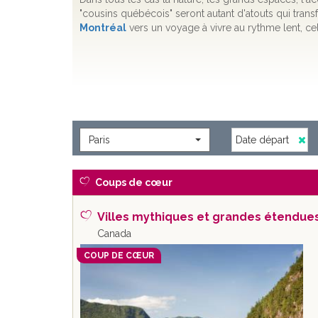
"cousins québécois" seront autant d'atouts qui tran
Montréal
vers un voyage à vivre au rythme lent, cel
Paris
Coups de cœur
Villes mythiques et grandes étendues
Canada
COUP DE CŒUR