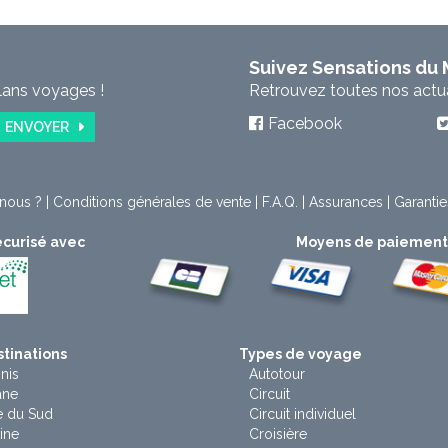
Suivez Sensations du
lans voyages !
Retrouvez toutes nos actual
Facebook
ENVOYER
nous ?
|
Conditions générales de vente
|
F.A.Q.
|
Assurances
|
Garantie
curisé avec
Moyens de paiemen
tinations
Types de voyage
nis
Autotour
ane
Circuit
e du Sud
Circuit individuel
ine
Croisière