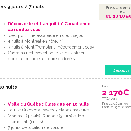
s 9 jours / 7 nuits
Prix sur dem
au
01 40 10 5
Découverte et tranquillité Canadienne
au rendez vous
Idéal pour une escapade en court séjour
4 nuits à Montréal en hôtel 4*
3 nuits à Mont Tremblant : hébergement cosy
Cadre naturel exceptionnel et paisible en
bordure du lac et entouré de forêts
Découvri
10 nuits
Dès
2 170
€
TTC/pers.
Visite du Québec Classique en 10 nuits
Prix au départ de
Paris le 05/10/202
Tout le Québec à travers 3 étapes majeures
Montréal (4 nuits), Québec (3nuits) et Mont
Tremblant (3 nuits)
7 jours de location de voiture