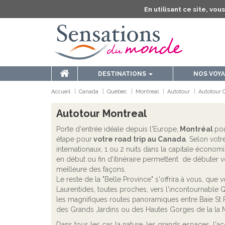
En utilisant ce site, vo
DESTINATIONS
NOS VOY
Accueil
Canada
Québec
Montreal
Autotour
Autotour 
Autotour Montreal
Porte d'entrée idéale depuis l'Europe,
Montréal
pou
étape pour
votre road trip au Canada
. Selon votre
internationaux, 1 ou 2 nuits dans la capitale écono
en début ou fin d'itinéraire permettent de débuter 
meilleure des façons.
Le reste de la "Belle Province" s'offrira à vous, que 
Laurentides, toutes proches, vers l'incontournable 
les magnifiques routes panoramiques entre Baie St P
des Grands Jardins ou des Hautes Gorges de la la M
Dans tous les cas la nature, les grands espaces, l'a