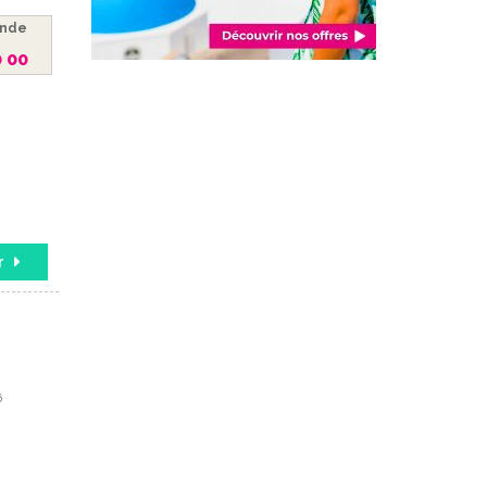
ande
0 00
r
6