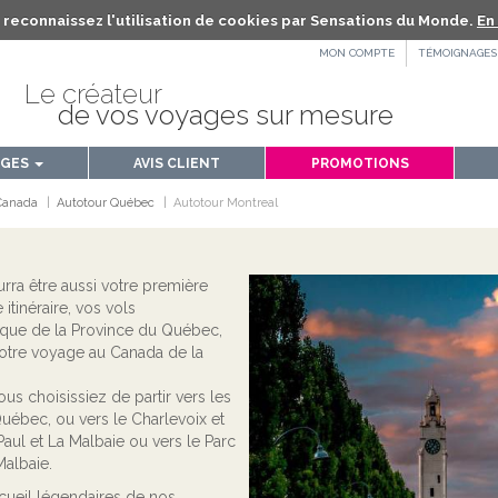
us reconnaissez l'utilisation de cookies par Sensations du Monde.
En 
MON COMPTE
TÉMOIGNAGES
Le créateur
de vos voyages sur mesure
AGES
AVIS CLIENT
PROMOTIONS
Canada
Autotour Québec
Autotour Montreal
rra être aussi votre première
 itinéraire, vos vols
mique de la Province du Québec,
votre voyage au Canada de la
vous choisissiez de partir vers les
Québec, ou vers le Charlevoix et
aul et La Malbaie ou vers le Parc
albaie.
ccueil légendaires de nos