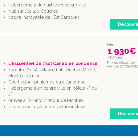
Hébergement de qualité en centre ville
Nuit sur l'Ile aux Coudres
Nature incroyable de l'Est Canadien
Découvri
Dès
1 930
€
TTC/pers.
Prix au départ de
L'Esssentiel de l'Est Canadien condensé
Paris le 16/09/202
Toronto (2 nts), Ottawa (1 nt), Québec (2 nts),
Montréal (3 nts)
Court séjour printemps ou à l'automne
Hébergement en centre ville en hôtels 3* ou
4*
Arrivée à Toronto / retour de Montréal
Circuit avec location de voiture incluse
Découvri