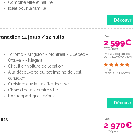
Combiné ville et nature
Idéal pour la famille
Découvri
anadien 14 jours / 12 nuits
Dès
2 599
€
TTC/pers.
Toronto - Kingston - Montréal - Québec -
Prix au départ de
Paris le 07/09/202
Ottawa - - Niagara
Circuit en voiture de location
5
/
5
A la découverte du patrimoine de l'est
Basé sur
1
votes
canadien
Croisière aux Milles-îles incluse
Choix d'hôtels centre ville
Bon rapport qualité/prix
Découvri
uits
Dès
2 970
€
TTC/pers.