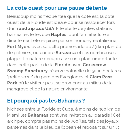
La côte ouest pour une pause détente
Beaucoup moins fréquentée que la côte est, la côte
ouest de la Floride est idéale pour se ressourcer lors
d’un
roadtrip aux USA
. Elle abrite de jolies stations
balnéaires telles que
Naples
, dont l’architecture a
directement été inspirée par son homonyme italienne,
Fort Myers
avec sa belle promenade de 23 km plantée
de palmiers, ou encore
Sarasota
et ses nombreuses
plages. La nature occupe aussi une place importante
dans cette partie de la
Floride
avec
Corkscrew
Swamp Sanctuary
, réserve naturelle de 5000 hectares,
"petite sœur" du parc des Everglades et
Clam Pass
Park
où le visiteur peut se promener au milieu de la
mangrove et de la nature environnante.
Et pourquoi pas les Bahamas ?
Nichées entre la Floride et Cuba, à moins de 300 km de
Miami, les
Bahamas
sont une invitation au paradis ! Cet
archipel compte pas moins de 700 îles, tels des joyaux
parsemés dans le bleu de l’océan et reposant sur un lit