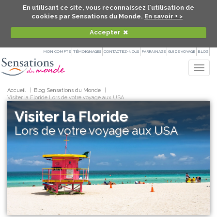
En utilisant ce site, vous reconnaissez l'utilisation de
cookies par Sensations du Monde.
En savoir + >
Accepter
MON COMPTE
TÉMOIGNAGES
CONTACTEZ-NOUS
PARRAINAGE
GUIDE VOYAGE
BLOG
Togg
navig
Accueil
Blog Sensations du Monde
Visiter la Floride Lors de votre voyage aux USA
Visiter la Floride
Lors de votre voyage aux USA