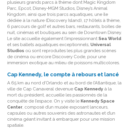
plusieurs grands parcs à thème dont Magic Kingdom
Parc, Epcot, Disney-MGM Studios, Disney’s Animal
Kingdom, ainsi que trois parcs aquatiques, une île
dédiée à la nature (Discovery Island), 17 hôtels à thème,
6 parcours de golf et autres bars, restaurants, boites de
nuit, cinémas et boutiques au sein de Downtown Disney.
Le site accueille également l’impressionnant
Sea World
et ses ballets aquatiques exceptionnels,
Universal
Studios
où sont reproduites les plus grandes scènes
de cinéma ou encore Discovery Code, pour une
immersion exotique au milieu de poissons multicolores.
Cap Kennedy, le compte à rebours et lancé
A 65 km au nord d'Orlando et au bord de l’Atlantique, la
ville de Cap Canaveral devenue
Cap Kennedy
à la
mort du président, accueille les passionnés de la
conquête de l’espace. On y visite le
Kennedy Space
Center
, composé d’un musée exposant lanceurs,
capsules ou autres souvenirs des astronautes et d’un
cinéma géant invitant à embarquer pour une mission
spatiale.