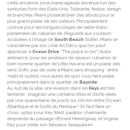
cette ancienne zone marécageuse devenue l’un des
symboles forts des Etats-Unis. Tolérante, festive, design
et branchée, Miami possède bien des atouts pour le
plus grand plaisir de ses visiteurs. Principalement
connue pour ses longues plages de sable blanc
parsemées de cabanes de
lifeguards
aux couleurs
acidulées à l’image de
South Beach
(SoBe), Miami se
caractérise par son côté Art Déco que l’on peut
apprécier à
Ocean Drive
, "The place to be" ! Autre
ambiance, pour les amateurs de saveurs cubaines, le
bien nommé quartier de Little Havana est un plaisir des
sens. Enfin, pas de visite à Miami sans shopping : entre
malls
et
outlets
, vous aurez de quoi vous faire plaisir,
principalement dans le quartier de
Bayside
.
Au sud de la ville, une évasion dans les
Keys
est très
tentante : imaginez une centaine d’îles et d’ilôts reliés
par une quarantaine de ponts sur 200 km entre l’Océan
Atlantique et le Golfe du Mexique ! S’il faut faire un
choix, optez pour Key West, paisible, charmante,
empreinte du passage d’Ernest Hemingway, et Virginia
Key pour visiter son fabuleux Seaquarium.