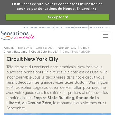
En utilisant ce site, vous reconnaissez l'utilisation de
cookies par Sensations du Monde.
En savoir + >
Accepter
MON COMPTE
TÉMOIGNAGES
CONTACTEZ-NOUS
PARRAINAGE
GUIDE VOYAGE
BLOG
Togg
navig
Accueil
Etats Unis
Cote Est USA
New York City
Circuit
Circuit Etats Unis
Circuit Cote Est USA
Circuit New York City
Circuit New York City
Tête de pont du continent nord-américain, New York vous
ouvre ses portes pour un circuit sur la côte est des Usa. Ville
incontournable vous la découvrirez dans notre circuit vous
faisant découvrir les grandes villes telles Boston, Washington
et Philadelphie. Logez au coeur de Manhattan pour rayonner
avec votre guide dans les différents quartiers et découvrir les
emblématiques
Empire State Building, Statue de la
Liberté, ou Ground Zéro,
le monument aux victimes du 11
Septembre.
Un moment de liberté est bien sûr prévu pour faire du